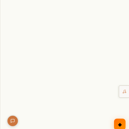
Erntekorb
Sammelkalender
Blüten-Finder
Phänologie-Radar
Vogelstimmen
Gartenplaner
Düngeberater
Challenges
◆