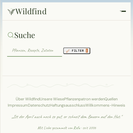
Wildfind
Startseite
Suche
Pflanzen
FILTER
1
Rezepte
Heilkunde
Garten
Über Wildfind
Unsere Wiese
Pflanzenpatron werden
Quellen
Impressum
Datenschutz
Haftungsausschluss
Willkommens-Hinweis
Quiz
„Ist der April auch noch so gut, er schneit dem Bauern auf den Hut."
Suche
Mit Liebe gesammelt von
Rofu
· seit 2006