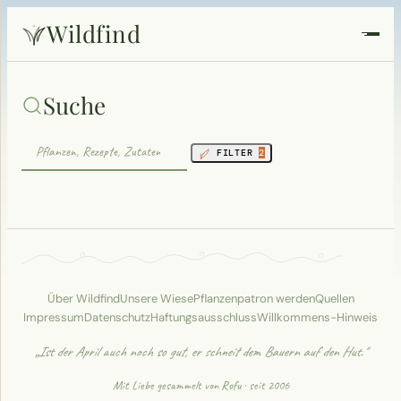
Wildfind
Startseite
Suche
Pflanzen
FILTER
2
Rezepte
Heilkunde
Garten
Über Wildfind
Unsere Wiese
Pflanzenpatron werden
Quellen
Impressum
Datenschutz
Haftungsausschluss
Willkommens-Hinweis
Quiz
„Ist der April auch noch so gut, er schneit dem Bauern auf den Hut."
Suche
Mit Liebe gesammelt von
Rofu
· seit 2006