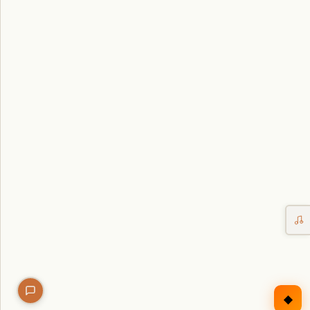
Erntekorb
Sammelkalender
Blüten-Finder
Phänologie-Radar
Vogelstimmen
Gartenplaner
Düngeberater
Challenges
◆