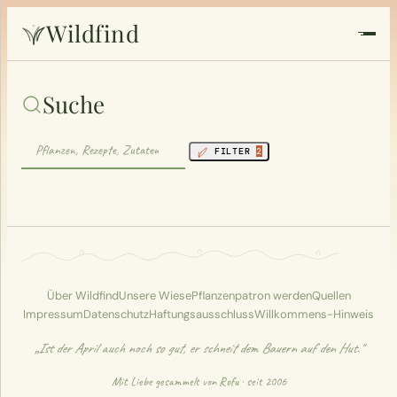
Wildfind
Startseite
Suche
Pflanzen
FILTER
2
Rezepte
Heilkunde
Garten
Über Wildfind
Unsere Wiese
Pflanzenpatron werden
Quellen
Impressum
Datenschutz
Haftungsausschluss
Willkommens-Hinweis
Quiz
„Ist der April auch noch so gut, er schneit dem Bauern auf den Hut."
Suche
Mit Liebe gesammelt von
Rofu
· seit 2006