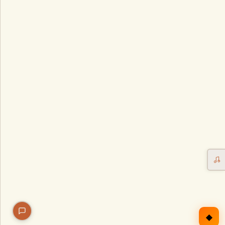
Erntekorb
Sammelkalender
Blüten-Finder
Phänologie-Radar
Vogelstimmen
Gartenplaner
Düngeberater
Challenges
◆