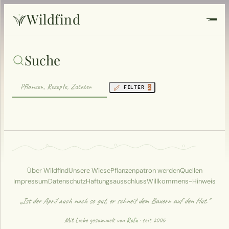
Wildfind
Startseite
Suche
Pflanzen
FILTER
2
Rezepte
Heilkunde
Garten
Über Wildfind
Unsere Wiese
Pflanzenpatron werden
Quellen
Impressum
Datenschutz
Haftungsausschluss
Willkommens-Hinweis
Quiz
„Ist der April auch noch so gut, er schneit dem Bauern auf den Hut."
Suche
Mit Liebe gesammelt von
Rofu
· seit 2006