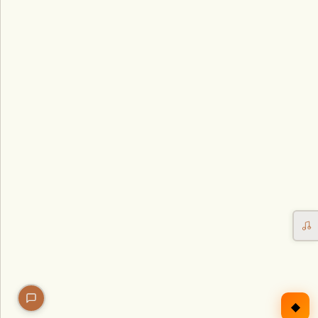
Erntekorb
Sammelkalender
Blüten-Finder
Phänologie-Radar
Vogelstimmen
Gartenplaner
Düngeberater
Challenges
◆