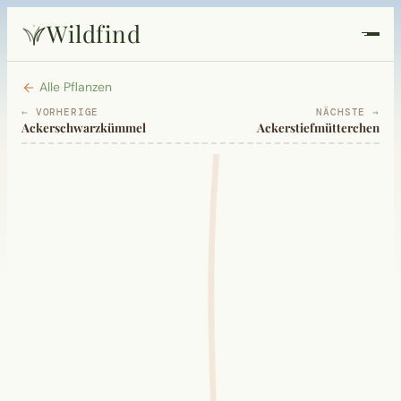
Wildfind
Startseite
Alle Pflanzen
← VORHERIGE
NÄCHSTE →
Ackerschwarzkümmel
Ackerstiefmütterchen
Pflanzen
Rezepte
Heilkunde
Garten
Quiz
Suche