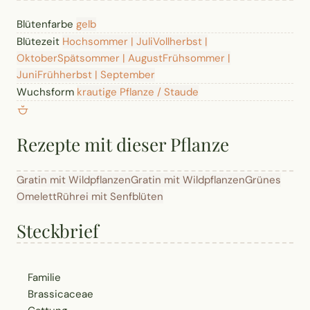
Blütenfarbe
gelb
Blütezeit
Hochsommer | Juli
Vollherbst |
Oktober
Spätsommer | August
Frühsommer |
Juni
Frühherbst | September
Wuchsform
krautige Pflanze / Staude
Rezepte mit dieser Pflanze
Gratin mit Wildpflanzen
Gratin mit Wildpflanzen
Grünes
Omelett
Rührei mit Senfblüten
Steckbrief
Familie
Brassicaceae