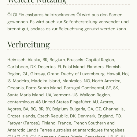
Öl Öl Ein essbares halbtrocknenes Öl wird aus den Samen
gewonnen. Es wird auch zur Seifenherstellung verwendet und
brennt gut, sodass es zur Beleuchtung genutzt werden kann.
Verbreitung
Heimisch: Alaska, BR, Belgium, Brussels-Capital Region,
Caribbean, DK, Desertas, FI, Faial Island, Flanders, Flemish
Region, GL, Gimsøy, Grand Duchy of Luxembourg, Hawaii, Hol,
IS, Madeira, Madeira Island, Manizales, NO, North America,
Oceania, Porto Santo island, Portugal Continental, SE, SK,
Santa Maria Island, UA, Vermont-US, Walloon Region,
conterminous 48 United States Eingeführt: AU, Azores,
Açores, BA, BG, BR, BY, Belgium, Bulgaria, CA, CZ, Channel Is.,
Crozet Islands, Czech Republic, DK, Denmark, England, FO,
Faroyar (Faroes), Finland, France, French Southern and
Antarctic Lands Terres australes et antarctiques françaises
(TAAF), GB, GY, Germany, Great Britain, Greenland, HR, IE, IN,