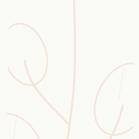
Erntekorb
Sammelkalender
Blüten-Finder
Phänologie-Radar
Vogelstimmen
Gartenplaner
Düngeberater
Challenges