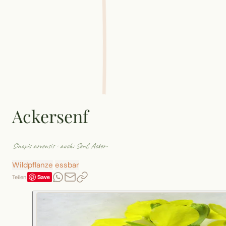
Ackersenf
Sinapis arvensis
· auch: Senf, Acker-
Wildpflanze
essbar
Save
Teilen