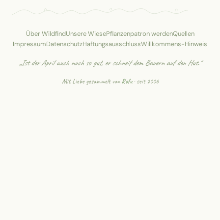
Über Wildfind
Unsere Wiese
Pflanzenpatron werden
Quellen
Impressum
Datenschutz
Haftungsausschluss
Willkommens-Hinweis
„Ist der April auch noch so gut, er schneit dem Bauern auf den Hut."
Mit Liebe gesammelt von
Rofu
· seit 2006