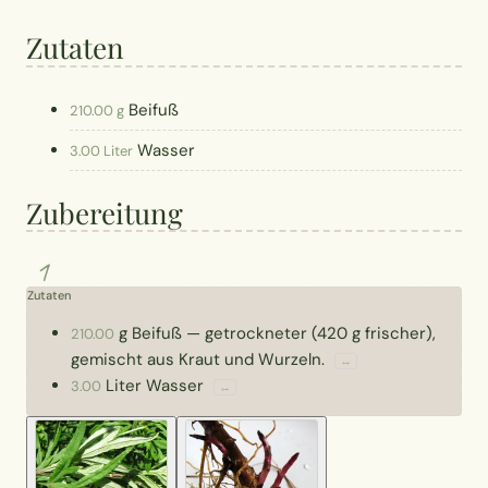
Zutaten
Beifuß
210.00 g
Wasser
3.00 Liter
Zubereitung
1
Zutaten
g
Beifuß
—
getrockneter (420 g frischer),
210.00
gemischt aus Kraut und Wurzeln.
↔
Liter
Wasser
3.00
↔