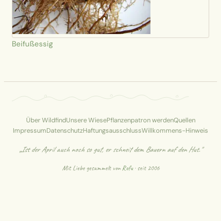
Beifußessig
Über Wildfind
Unsere Wiese
Pflanzenpatron werden
Quellen
Impressum
Datenschutz
Haftungsausschluss
Willkommens-Hinweis
„Ist der April auch noch so gut, er schneit dem Bauern auf den Hut."
Mit Liebe gesammelt von
Rofu
· seit 2006