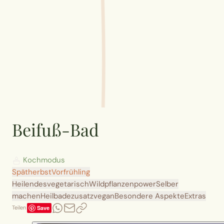
Beifuß-Bad
Kochmodus
Spätherbst
Vorfrühling
Heilendes
vegetarisch
Wildpflanzenpower
Selber
machen
Heilbadezusatz
vegan
Besondere Aspekte
Extras
Save
Teilen