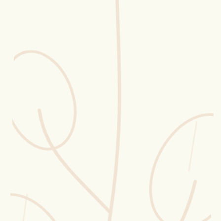
Erntekorb
Sammelkalender
Blüten-Finder
Phänologie-Radar
Vogelstimmen
Gartenplaner
Düngeberater
Challenges