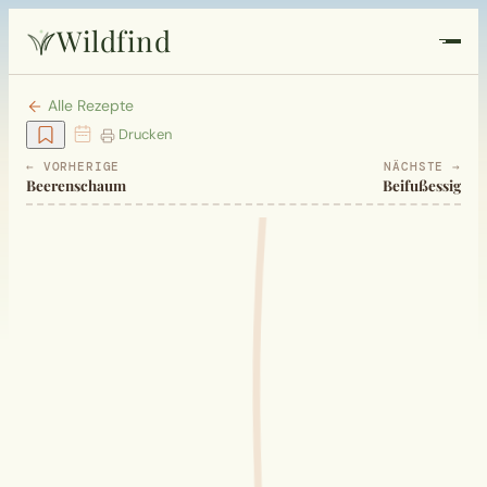
Wildfind
Startseite
Alle Rezepte
Drucken
Pflanzen
← VORHERIGE
NÄCHSTE →
Beerenschaum
Beifußessig
Rezepte
Heilkunde
Garten
Quiz
Suche