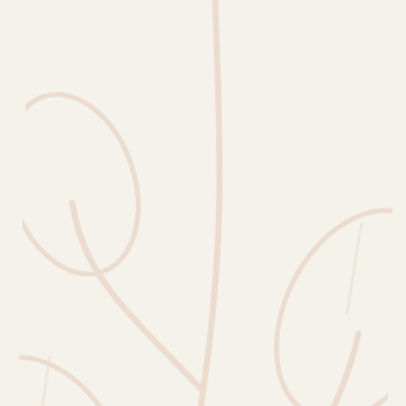
Erntekorb
Sammelkalender
Blüten-Finder
Phänologie-Radar
Vogelstimmen
Gartenplaner
Düngeberater
Challenges