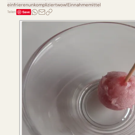
einfrieren
unkompliziert
wow!
Einnahmemittel
Save
Teilen