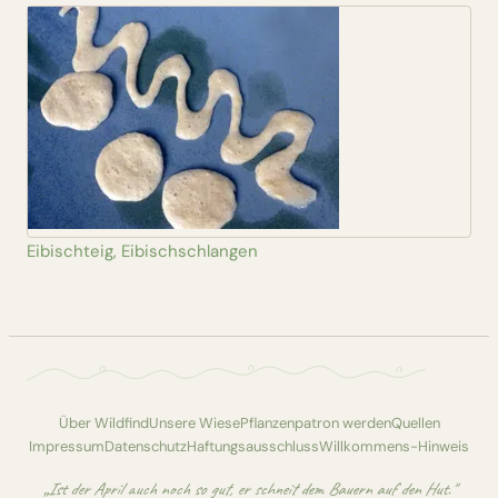
Eibischteig, Eibischschlangen
Über Wildfind
Unsere Wiese
Pflanzenpatron werden
Quellen
Impressum
Datenschutz
Haftungsausschluss
Willkommens-Hinweis
„Ist der April auch noch so gut, er schneit dem Bauern auf den Hut."