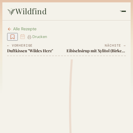
Wildfind
Startseite
Alle Rezepte
Drucken
Pflanzen
← VORHERIGE
NÄCHSTE →
Duftkissen "Wildes Herz"
Eibischsirup mit Xylitol (Birkenzucker)
Rezepte
Heilkunde
Garten
Quiz
Suche