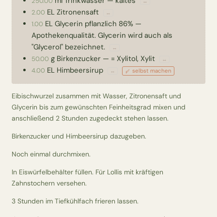
ml
Trinkwasser
—
kaltes
250.00
↔
EL
Zitronensaft
2.00
↔
EL
Glycerin pflanzlich 86%
—
1.00
Apothekenqualität. Glycerin wird auch als
"Glycerol" bezeichnet.
↔
g
Birkenzucker
—
= Xylitol, Xylit
50.00
↔
EL
Himbeersirup
4.00
selbst machen
↔
Eibischwurzel zusammen mit Wasser, Zitronensaft und
Glycerin bis zum gewünschten Feinheitsgrad mixen und
anschließend 2 Stunden zugedeckt stehen lassen.
Birkenzucker und Himbeersirup dazugeben.
Noch einmal durchmixen.
In Eiswürfelbehälter füllen. Für Lollis mit kräftigen
Zahnstochern versehen.
3 Stunden im Tiefkühlfach frieren lassen.