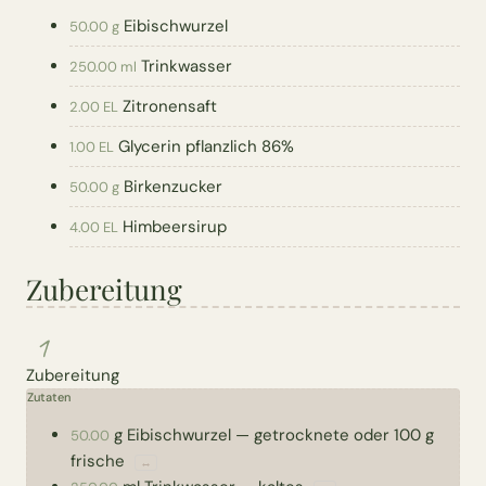
Eibischwurzel
50.00 g
Trinkwasser
250.00 ml
Zitronensaft
2.00 EL
Glycerin pflanzlich 86%
1.00 EL
Birkenzucker
50.00 g
Himbeersirup
4.00 EL
Zubereitung
1
Zubereitung
Zutaten
g
Eibischwurzel
—
getrocknete oder 100 g
50.00
frische
↔