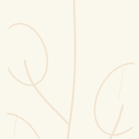
Erntekorb
Sammelkalender
Blüten-Finder
Phänologie-Radar
Vogelstimmen
Gartenplaner
Düngeberater
Challenges