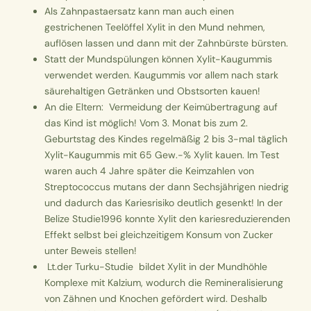
Als
Zahnpastaersatz
kann man auch einen
gestrichenen Teelöffel Xylit in den Mund nehmen,
auflösen lassen und dann mit der Zahnbürste bürsten.
Statt der Mundspülungen können
Xylit-Kaugummis
verwendet werden. Kaugummis vor allem nach stark
säurehaltigen Getränken und Obstsorten kauen!
An die Eltern: Vermeidung der Keimübertragung auf
das Kind ist möglich! Vom 3. Monat bis zum 2.
Geburtstag des Kindes regelmäßig 2 bis 3-mal täglich
Xylit-Kaugummis mit 65 Gew.-% Xylit kauen. Im Test
waren auch 4 Jahre später die Keimzahlen von
Streptococcus mutans der dann Sechsjährigen niedrig
und dadurch das Kariesrisiko deutlich gesenkt! In der
Belize Studie1996 konnte Xylit den kariesreduzierenden
Effekt selbst bei gleichzeitigem Konsum von Zucker
unter Beweis stellen!
Lt.der Turku-Studie bildet Xylit in der Mundhöhle
Komplexe mit Kalzium, wodurch die Remineralisierung
von Zähnen und Knochen gefördert wird. Deshalb