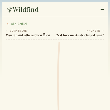
Wildfind
Startseite
Alle Artikel
← VORHERIGE
NÄCHSTE →
Würzen mit ätherischen Ölen
Zeit für eine Austriebspritzung?
Pflanzen
Rezepte
Heilkunde
Garten
Quiz
Suche