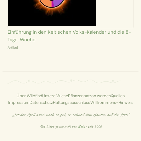
Einführung in den Keltischen Volks-Kalender und die 8-
Tage-Woche
Artikel
Über Wildfind
Unsere Wiese
Pflanzenpatron werden
Quellen
Impressum
Datenschutz
Haftungsausschluss
Willkommens-Hinweis
„Ist der April auch noch so gut, er schneit dem Bauern auf den Hut."
Mit Liebe gesammelt von
Rofu
· seit 2006