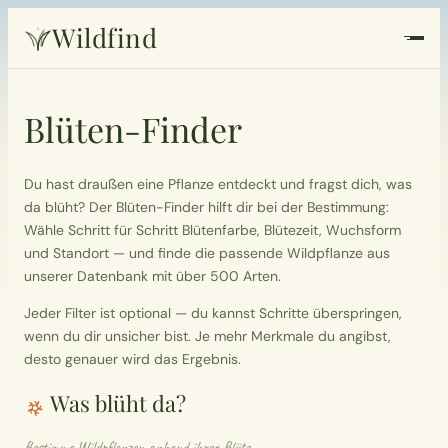
Wildfind
Startseite
Blüten-Finder
Pflanzen
Du hast draußen eine Pflanze entdeckt und fragst dich, was
Rezepte
da blüht? Der Blüten-Finder hilft dir bei der Bestimmung:
Wähle Schritt für Schritt Blütenfarbe, Blütezeit, Wuchsform
und Standort — und finde die passende Wildpflanze aus
Heilkunde
unserer Datenbank mit über 500 Arten.
Garten
Jeder Filter ist optional — du kannst Schritte überspringen,
wenn du dir unsicher bist. Je mehr Merkmale du angibst,
desto genauer wird das Ergebnis.
Quiz
Was blüht da?
Suche
Bestimme Wildpflanzen anhand ihrer Blüte