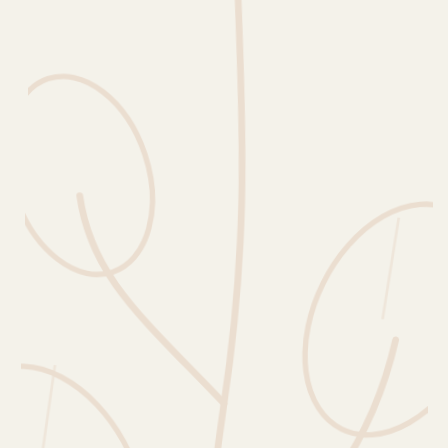
Erntekorb
Sammelkalender
Blüten-Finder
Phänologie-Radar
Vogelstimmen
Gartenplaner
Düngeberater
Challenges