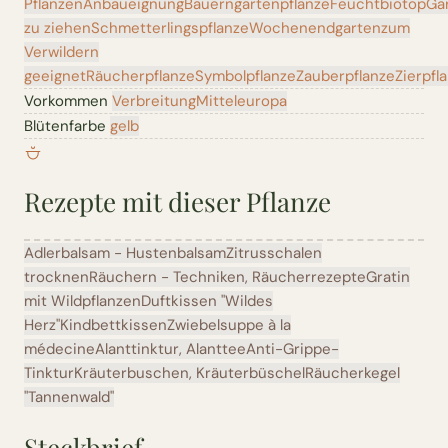
Pflanzen
Anbaueignung
Bauerngartenpflanze
Feuchtbiotop
Ga
zu ziehen
Schmetterlingspflanze
Wochenendgarten
zum
Verwildern
geeignet
Räucherpflanze
Symbolpflanze
Zauberpflanze
Zierpfl
Vorkommen
Verbreitung
Mitteleuropa
Blütenfarbe
gelb
Rezepte mit dieser Pflanze
Adlerbalsam - Hustenbalsam
Zitrusschalen
trocknen
Räuchern - Techniken, Räucherrezepte
Gratin
mit Wildpflanzen
Duftkissen "Wildes
Herz"
Kindbettkissen
Zwiebelsuppe à la
médecine
Alanttinktur, Alanttee
Anti-Grippe-
Tinktur
Kräuterbuschen, Kräuterbüschel
Räucherkegel
"Tannenwald"
Steckbrief