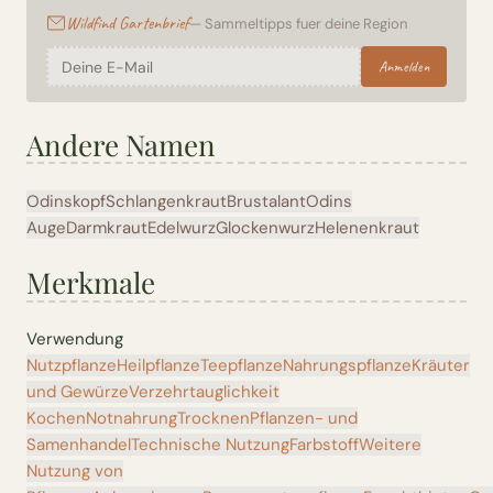
Wildfind Gartenbrief
— Sammeltipps fuer deine Region
Anmelden
Andere Namen
Odinskopf
Schlangenkraut
Brustalant
Odins
Auge
Darmkraut
Edelwurz
Glockenwurz
Helenenkraut
Merkmale
Verwendung
Nutzpflanze
Heilpflanze
Teepflanze
Nahrungspflanze
Kräuter
und Gewürze
Verzehrtauglichkeit
Kochen
Notnahrung
Trocknen
Pflanzen- und
Samenhandel
Technische Nutzung
Farbstoff
Weitere
Nutzung von