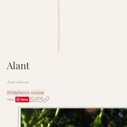
Alant
Inula helenium
Wildpflanze
essbar
Save
Teilen