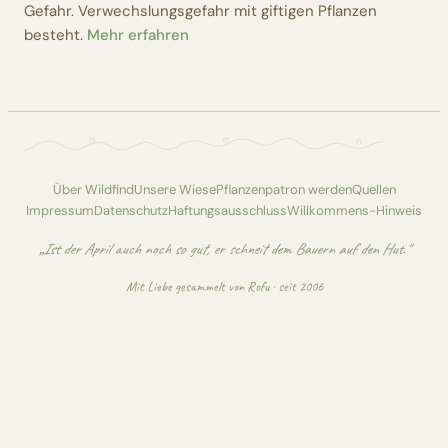
Gefahr. Verwechslungsgefahr mit giftigen Pflanzen
besteht.
Mehr erfahren
Über Wildfind
Unsere Wiese
Pflanzenpatron werden
Quellen
Impressum
Datenschutz
Haftungsausschluss
Willkommens-Hinweis
„Ist der April auch noch so gut, er schneit dem Bauern auf den Hut."
Mit Liebe gesammelt von
Rofu
· seit 2006