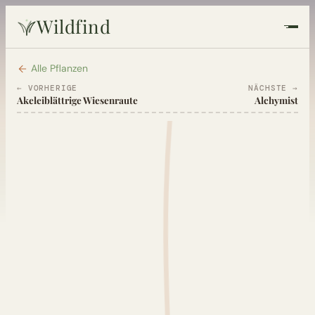
Wildfind
Startseite
Alle Pflanzen
← VORHERIGE
NÄCHSTE →
Akeleiblättrige Wiesenraute
Alchymist
Pflanzen
Rezepte
Heilkunde
Garten
Quiz
Suche