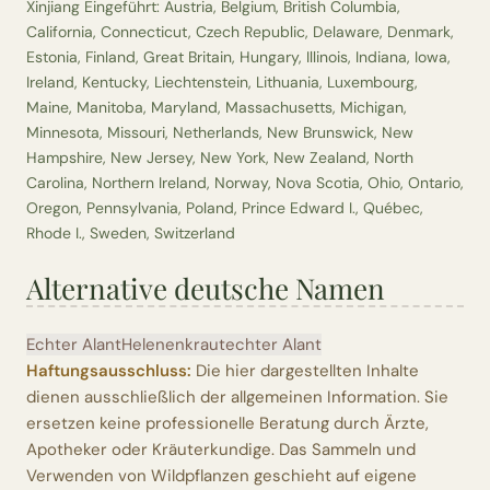
Xinjiang Eingeführt: Austria, Belgium, British Columbia,
California, Connecticut, Czech Republic, Delaware, Denmark,
Estonia, Finland, Great Britain, Hungary, Illinois, Indiana, Iowa,
Ireland, Kentucky, Liechtenstein, Lithuania, Luxembourg,
Maine, Manitoba, Maryland, Massachusetts, Michigan,
Minnesota, Missouri, Netherlands, New Brunswick, New
Hampshire, New Jersey, New York, New Zealand, North
Carolina, Northern Ireland, Norway, Nova Scotia, Ohio, Ontario,
Oregon, Pennsylvania, Poland, Prince Edward I., Québec,
Rhode I., Sweden, Switzerland
Alternative deutsche Namen
Echter Alant
Helenenkraut
echter Alant
Haftungsausschluss:
Die hier dargestellten Inhalte
dienen ausschließlich der allgemeinen Information. Sie
ersetzen keine professionelle Beratung durch Ärzte,
Apotheker oder Kräuterkundige. Das Sammeln und
Verwenden von Wildpflanzen geschieht auf eigene