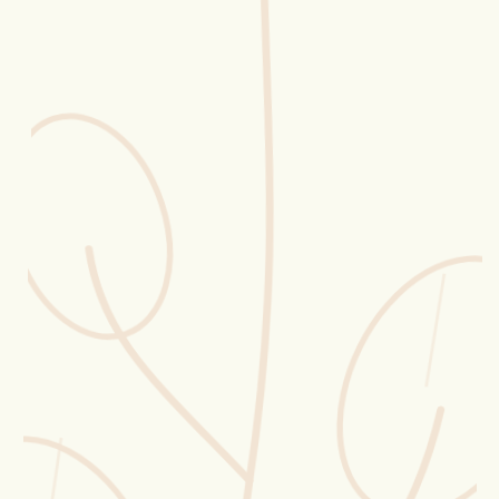
Erntekorb
Sammelkalender
Blüten-Finder
Phänologie-Radar
Vogelstimmen
Gartenplaner
Düngeberater
Challenges