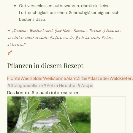
Gut verschlossen aufbewahren, damit sie keine
Luftfeuchtigkeit anziehen. Schraubgläser eignen sich
bestens dazu.
✶ „
Trockenen Waldweihrauch (link Harz - Balsam – Terpentin) kann man
wunderbar selbst sammeln: Einfach von der Rinde harzender Fichten
abkratzen!
“
Pflanzen in diesem Rezept
Fichte
Wacholder
Weißtanne
Alant
Zirbe
Atlaszeder
Waldkiefer
#Stangensellerie
#Petra Hirscher
#Zappe
Das könnte Sie auch interessieren