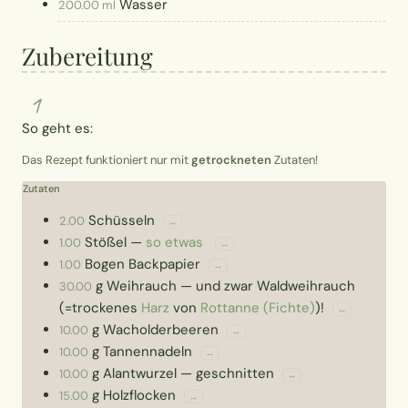
Wasser
200.00 ml
Zubereitung
1
So geht es:
Das Rezept funktioniert nur mit
getrockneten
Zutaten!
Zutaten
Schüsseln
2.00
↔
Stößel
—
so etwas
1.00
↔
Bogen
Backpapier
1.00
↔
g
Weihrauch
—
und zwar Waldweihrauch
30.00
(=trockenes
Harz
von
Rottanne (Fichte)
)!
↔
g
Wacholderbeeren
10.00
↔
g
Tannennadeln
10.00
↔
g
Alantwurzel
—
geschnitten
10.00
↔
g
Holzflocken
15.00
↔