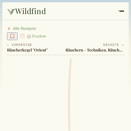
Wildfind
Startseite
Alle Rezepte
Drucken
Pflanzen
← VORHERIGE
NÄCHSTE →
Räucherkegel "Orient"
Räuchern - Techniken, Räucherrezepte
Rezepte
Heilkunde
Garten
Quiz
Suche