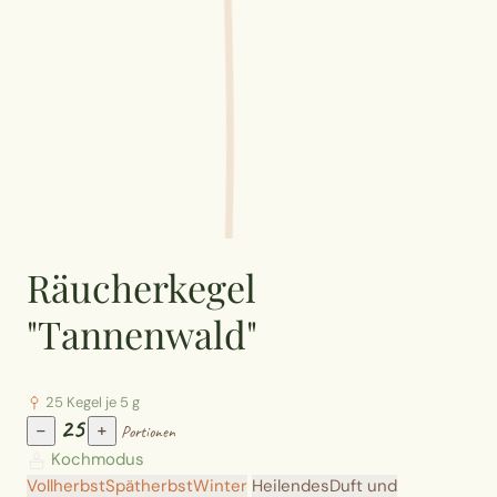
Räucherkegel
"Tannenwald"
25 Kegel je 5 g
25
−
+
Portionen
Kochmodus
Vollherbst
Spätherbst
Winter
Heilendes
Duft und