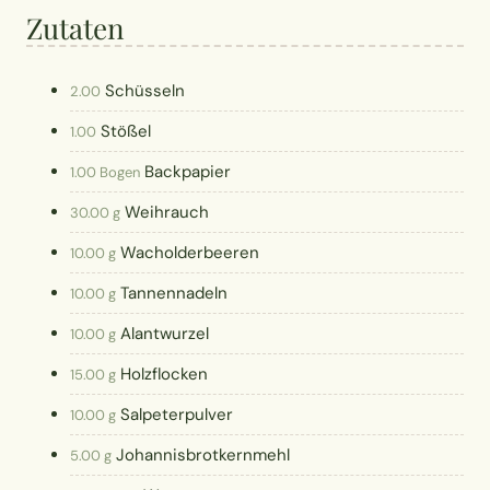
Zutaten
Schüsseln
2.00
Stößel
1.00
Backpapier
1.00 Bogen
Weihrauch
30.00 g
Wacholderbeeren
10.00 g
Tannennadeln
10.00 g
Alantwurzel
10.00 g
Holzflocken
15.00 g
Salpeterpulver
10.00 g
Johannisbrotkernmehl
5.00 g