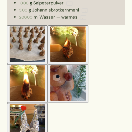
g
Salpeterpulver
10.00
↔
g
Johannisbrotkernmehl
5.00
↔
ml
Wasser
—
warmes
200.00
↔