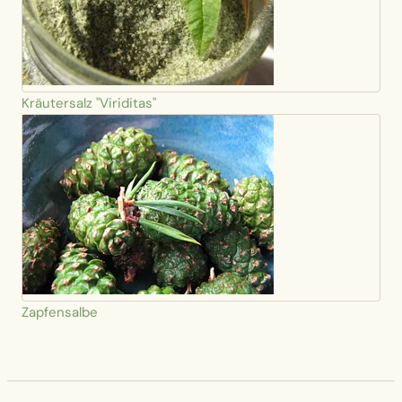
Kräutersalz "Viriditas"
Zapfensalbe