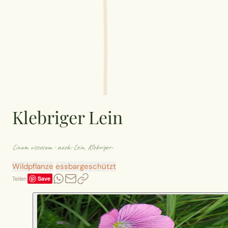
Klebriger Lein
Linum viscosum
· auch: Lein, Klebriger-
Wildpflanze
essbar
geschützt
Save
Teilen