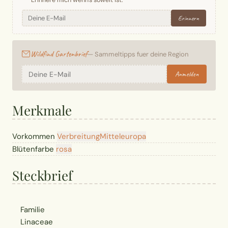
Erinnere mich wenn's soweit ist:
Erinnern
Wildfind Gartenbrief
— Sammeltipps fuer deine Region
Anmelden
Merkmale
Vorkommen
Verbreitung
Mitteleuropa
Blütenfarbe
rosa
Steckbrief
Familie
Linaceae