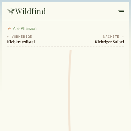
Wildfind
Startseite
Alle Pflanzen
← VORHERIGE
NÄCHSTE →
Klebkratzdistel
Klebriger Salbei
Pflanzen
Rezepte
Heilkunde
Garten
Quiz
Suche