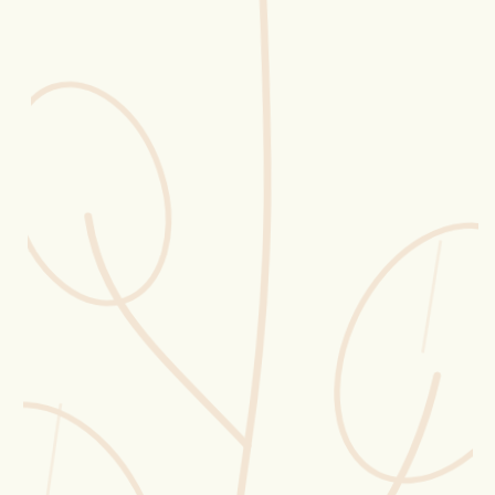
Erntekorb
Sammelkalender
Blüten-Finder
Phänologie-Radar
Vogelstimmen
Gartenplaner
Düngeberater
Challenges