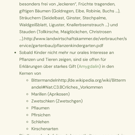
besonders frei von „leckeren“, Früchte tragenden,
giftigen Bäumen (Goldregen, Eibe, Robinie, Buchs …),
Sträuchern (Seidelbast, Ginster, Stechpalme,
Waldgeißblatt, Liguster, Knallerbsenstrauch …) und
Stauden (Tollkirsche, Maiglöckchen, Christrosen
…).
http://www.landwirtschaftskammer.de/verbraucher/s
ervice/gartenbau/pflanzenkindergarten.pdf
Sobald Kinder nicht mehr nur orales Interesse an
Pflanzen und Tieren zeigen, sind sie offen für
Erklärungen über starkes Gift (
Amygdalin
) in den
Kernen von
Bittermandeln
http://de.wikipedia.org/wiki/Bitterm
andel#Nat.C3.BCrliches_Vorkommen
Marillen (Aprikosen)
Zwetschken (Zwetschgen)
Pflaumen
Pfirsichen
Schlehen
Kirschenarten