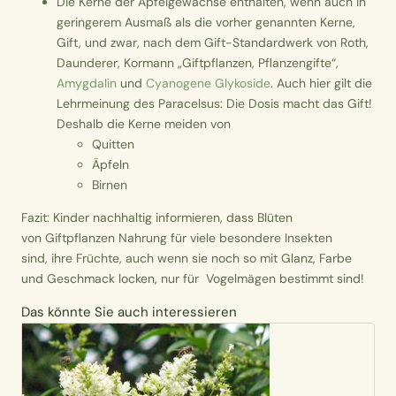
Die
Kerne der Apfelgewächse
enthalten, wenn auch in
geringerem Ausmaß als die vorher genannten Kerne,
Gift, und zwar, nach dem Gift-Standardwerk von Roth,
Daunderer, Kormann „Giftpflanzen, Pflanzengifte“,
Amygdalin
und
Cyanogene Glykoside
. Auch hier gilt die
Lehrmeinung des Paracelsus: Die Dosis macht das Gift!
Deshalb die Kerne meiden von
Quitten
Äpfeln
Birnen
Fazit: Kinder nachhaltig informieren, dass Blüten
von Giftpflanzen Nahrung für viele besondere Insekten
sind, ihre Früchte, auch wenn sie noch so mit Glanz, Farbe
und Geschmack locken, nur für Vogelmägen bestimmt sind!
Das könnte Sie auch interessieren