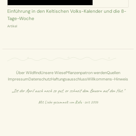
Einführung in den Keltischen Volks-Kalender und die 8-
Tage-Woche
Artikel
Über Wildfind
Unsere Wiese
Pflanzenpatron werden
Quellen
Impressum
Datenschutz
Haftungsausschluss
Willkommens-Hinweis
„Ist der April auch noch so gut, er schneit dem Bauern auf den Hut."
Mit Liebe gesammelt von
Rofu
· seit 2006