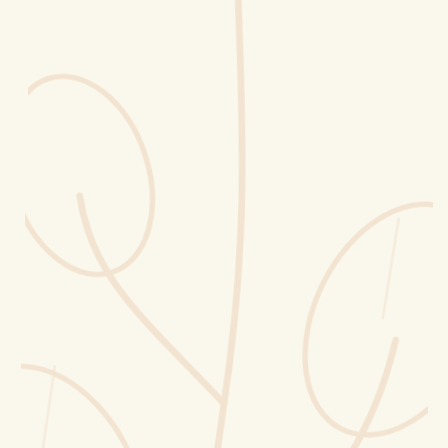
Erntekorb
Sammelkalender
Blüten-Finder
Phänologie-Radar
Vogelstimmen
Gartenplaner
Düngeberater
Challenges