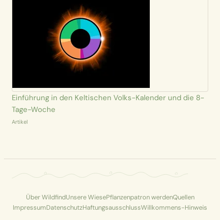
Einführung in den Keltischen Volks-Kalender und die 8-
Tage-Woche
Artikel
Über Wildfind
Unsere Wiese
Pflanzenpatron werden
Quellen
Impressum
Datenschutz
Haftungsausschluss
Willkommens-Hinweis