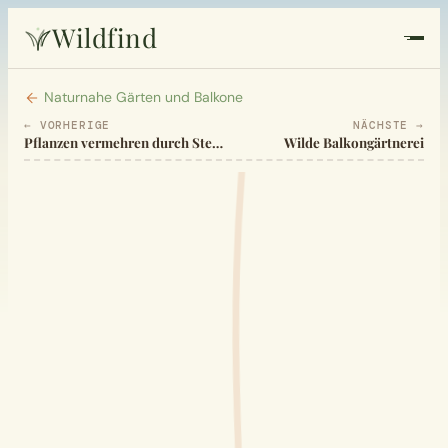
Wildfind
Startseite
Naturnahe Gärten und Balkone
← VORHERIGE
NÄCHSTE →
Pflanzen vermehren durch Stecklinge, Ausläufer, Absenker, Teilung
Wilde Balkongärtnerei
Pflanzen
Rezepte
Heilkunde
Garten
Quiz
Suche