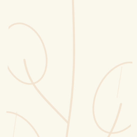
Erntekorb
Sammelkalender
Blüten-Finder
Phänologie-Radar
Vogelstimmen
Gartenplaner
Düngeberater
Challenges