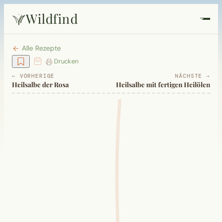
Wildfind
Startseite
Alle Rezepte
Drucken
Pflanzen
← VORHERIGE
NÄCHSTE →
Heilsalbe der Rosa
Heilsalbe mit fertigen Heilölen
Rezepte
Heilkunde
Garten
Quiz
Suche