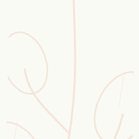
Erntekorb
Sammelkalender
Blüten-Finder
Phänologie-Radar
Vogelstimmen
Gartenplaner
Düngeberater
Challenges