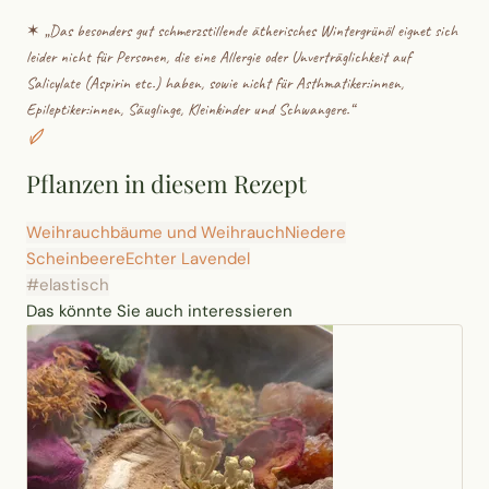
✶ „
Das besonders gut schmerzstillende ätherisches Wintergrünöl eignet sich
leider nicht für Personen, die eine Allergie oder Unverträglichkeit auf
Salicylate (Aspirin etc.) haben, sowie nicht für Asthmatiker:innen,
Epileptiker:innen, Säuglinge, Kleinkinder und Schwangere.
“
Pflanzen in diesem Rezept
Weihrauchbäume und Weihrauch
Niedere
Scheinbeere
Echter Lavendel
#elastisch
Das könnte Sie auch interessieren