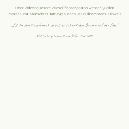
Über Wildfind
Unsere Wiese
Pflanzenpatron werden
Quellen
Impressum
Datenschutz
Haftungsausschluss
Willkommens-Hinweis
„Ist der April auch noch so gut, er schneit dem Bauern auf den Hut."
Mit Liebe gesammelt von
Rofu
· seit 2006