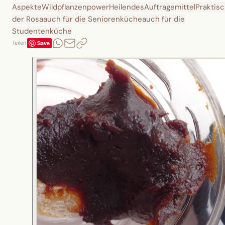
Aspekte
Wildpflanzenpower
Heilendes
Auftragemittel
Praktis
der Rosa
auch für die Seniorenküche
auch für die
Studentenküche
Save
Teilen