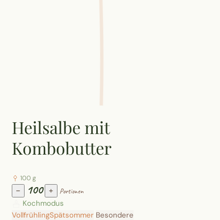
Heilsalbe mit
Kombobutter
100 g
100
−
+
Portionen
Kochmodus
Vollfrühling
Spätsommer
Besondere