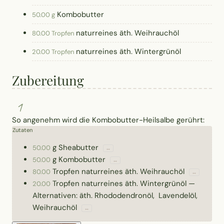
Kombobutter
50.00 g
naturreines äth. Weihrauchöl
80.00 Tropfen
naturreines äth. Wintergrünöl
20.00 Tropfen
Zubereitung
1
So angenehm wird die Kombobutter-Heilsalbe gerührt:
Zutaten
g
Sheabutter
50.00
↔
g
Kombobutter
50.00
↔
Tropfen
naturreines äth. Weihrauchöl
80.00
↔
Tropfen
naturreines äth. Wintergrünöl
—
20.00
Alternativen: äth. Rhododendronöl, Lavendelöl,
Weihrauchöl
↔