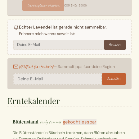
Gartenplaner starten
COMING SOON
Echter Lavendel
ist gerade nicht sammelbar.
Erinnere mich wenn's soweit ist:
Erinnern
Wildfind Gartenbrief
— Sammeltipps fuer deine Region
Anmelden
Erntekalender
Blütenstand
early summer
gekocht essbar
Die Blütenstände in Büscheln trocknen, dann Blüten abrubbeln
als Teedroge, Duftträger und Gewürz. Stängel verräuchern.