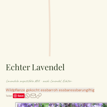
Echter Lavendel
Lavandula angustifolia Mill.
· auch: Lavendel, Echter-
Wildpflanze
gekocht essbar
roh essbar
essbar
ungiftig
Save
Teilen