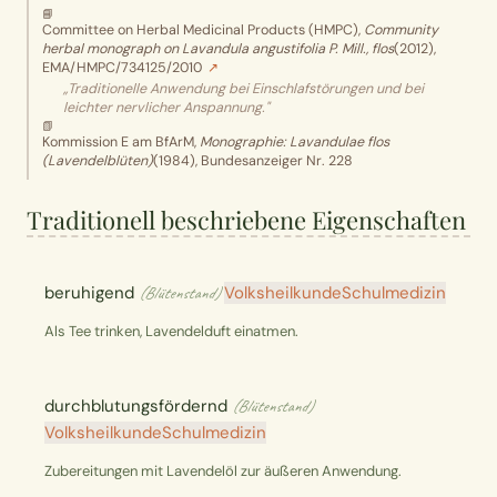
📘
Committee on Herbal Medicinal Products (HMPC)
,
Community
herbal monograph on Lavandula angustifolia P. Mill., flos
(2012)
,
EMA/HMPC/734125/2010
↗
„Traditionelle Anwendung bei Einschlafstörungen und bei
leichter nervlicher Anspannung."
📗
Kommission E am BfArM
,
Monographie: Lavandulae flos
(Lavendelblüten)
(1984)
, Bundesanzeiger Nr. 228
Traditionell beschriebene Eigenschaften
beruhigend
Volksheilkunde
Schulmedizin
(Blütenstand)
Als Tee trinken, Lavendelduft einatmen.
durchblutungsfördernd
(Blütenstand)
Volksheilkunde
Schulmedizin
Zubereitungen mit Lavendelöl zur äußeren Anwendung.