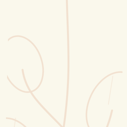
Erntekorb
Sammelkalender
Blüten-Finder
Phänologie-Radar
Vogelstimmen
Gartenplaner
Düngeberater
Challenges