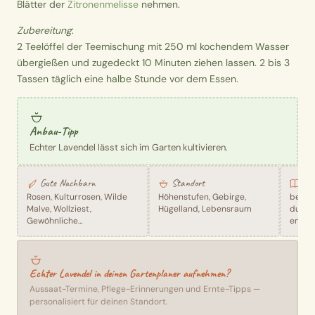
Blätter der
Zitronenmelisse
nehmen.
Zubereitung
:
2 Teelöffel der Teemischung mit 250 ml kochendem Wasser
übergießen und zugedeckt 10 Minuten ziehen lassen. 2 bis 3
Tassen täglich eine halbe Stunde vor dem Essen.
Anbau-Tipp
Echter Lavendel lässt sich im Garten kultivieren.
Gute Nachbarn
Standort
Tra
Rosen, Kulturrosen, Wilde
Höhenstufen, Gebirge,
beruh
Malve, Wollziest,
Hügelland, Lebensraum
durch
Gewöhnliche
entblä
Kartäusernelke, Goldlack
Blähu
Bauch
Echter Lavendel in deinen Gartenplaner aufnehmen?
Aussaat-Termine, Pflege-Erinnerungen und Ernte-Tipps —
personalisiert für deinen Standort.