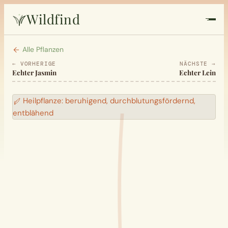
Wildfind
Startseite
Alle Pflanzen
← VORHERIGE
NÄCHSTE →
Echter Jasmin
Echter Lein
Pflanzen
Heilpflanze: beruhigend, durchblutungsfördernd,
Rezepte
entblähend
Heilkunde
Garten
Quiz
Suche