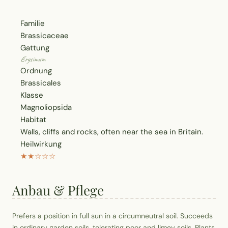
Familie
Brassicaceae
Gattung
Erysimum
Ordnung
Brassicales
Klasse
Magnoliopsida
Habitat
Walls, cliffs and rocks, often near the sea in Britain.
Heilwirkung
★★☆☆☆
Anbau & Pflege
Prefers a position in full sun in a circumneutral soil. Succeeds
in ordinary garden soils, tolerating poor and limey soils. Plants