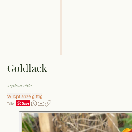
Goldlack
Erysimum cheiri
Wildpflanze
giftig
Save
Teilen