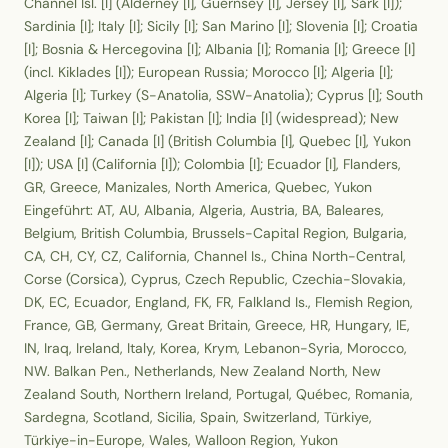
Channel Isl. [I] (Alderney [I], Guernsey [I], Jersey [I], Sark [I]);
Sardinia [I]; Italy [I]; Sicily [I]; San Marino [I]; Slovenia [I]; Croatia
[I]; Bosnia & Hercegovina [I]; Albania [I]; Romania [I]; Greece [I]
(incl. Kiklades [I]); European Russia; Morocco [I]; Algeria [I];
Algeria [I]; Turkey (S-Anatolia, SSW-Anatolia); Cyprus [I]; South
Korea [I]; Taiwan [I]; Pakistan [I]; India [I] (widespread); New
Zealand [I]; Canada [I] (British Columbia [I], Quebec [I], Yukon
[I]); USA [I] (California [I]); Colombia [I]; Ecuador [I], Flanders,
GR, Greece, Manizales, North America, Quebec, Yukon
Eingeführt: AT, AU, Albania, Algeria, Austria, BA, Baleares,
Belgium, British Columbia, Brussels-Capital Region, Bulgaria,
CA, CH, CY, CZ, California, Channel Is., China North-Central,
Corse (Corsica), Cyprus, Czech Republic, Czechia-Slovakia,
DK, EC, Ecuador, England, FK, FR, Falkland Is., Flemish Region,
France, GB, Germany, Great Britain, Greece, HR, Hungary, IE,
IN, Iraq, Ireland, Italy, Korea, Krym, Lebanon-Syria, Morocco,
NW. Balkan Pen., Netherlands, New Zealand North, New
Zealand South, Northern Ireland, Portugal, Québec, Romania,
Sardegna, Scotland, Sicilia, Spain, Switzerland, Türkiye,
Türkiye-in-Europe, Wales, Walloon Region, Yukon