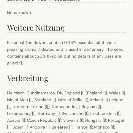
None known
Weitere Nutzung
Essential The flowers contain 0.06% essential oil. It has a
pleasing aroma if diluted and is used in perfumery. The seed
contains about 20% fixed oil, but no details of any uses are
given[K].
Verbreitung
Heimisch: Cundinamarca, DK, England [I] (England [I], Wales [I],
Isle of Man [I], Scotland [I], Isles of Scilly [I]); Ireland [I] (Ireland
[I], Northern Ireland [I]); Netherlands [I]; Belgium [I];
Luxembourg [I]; Germany [I]; Switzerland [I]; Liechtenstein [I];
Austria [I]; Czech Republic [I]; Slovakia [I]; Hungary [I]; Portugal
[I]; Spain [I]; Andorra [I]; Baleares [I]; France [I]; Monaco [I];