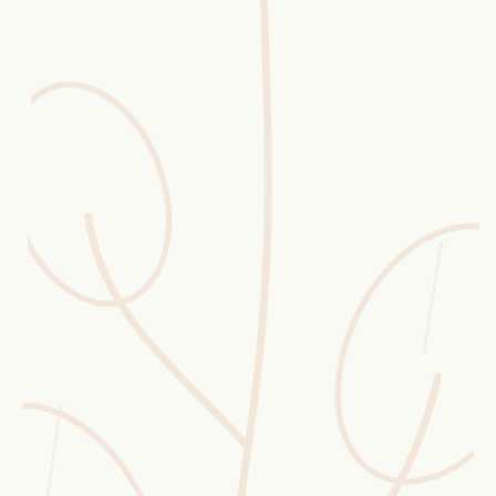
Erntekorb
Sammelkalender
Blüten-Finder
Phänologie-Radar
Vogelstimmen
Gartenplaner
Düngeberater
Challenges