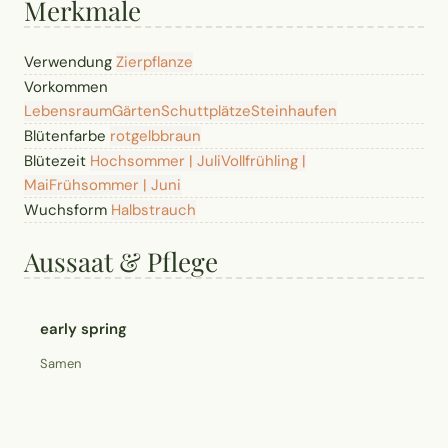
Merkmale
Verwendung
Zierpflanze
Vorkommen
Lebensraum
Gärten
Schuttplätze
Steinhaufen
Blütenfarbe
rot
gelb
braun
Blütezeit
Hochsommer | Juli
Vollfrühling |
Mai
Frühsommer | Juni
Wuchsform
Halbstrauch
Aussaat & Pflege
early spring
Samen