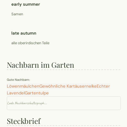
early summer
Samen
late autumn
alle oberirdischen Teile
Nachbarn im Garten
Gute Nachbarn:
Löwenmäulchen
Gewöhnliche Kartäusernelke
Echter
Lavendel
Gartentulpe
Lade Nachbarschaftsgraph...
Steckbrief