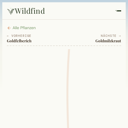
Wildfind
Startseite
Alle Pflanzen
← VORHERIGE
NÄCHSTE →
Goldfelberich
Goldmilzkraut
Pflanzen
Rezepte
Heilkunde
Garten
Quiz
Suche