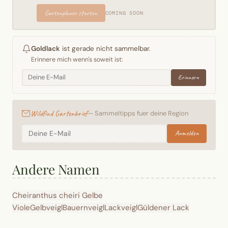
Gartenplaner starten
COMING SOON
Goldlack
ist gerade nicht sammelbar.
Erinnere mich wenn's soweit ist:
Erinnern
Wildfind Gartenbrief
— Sammeltipps fuer deine Region
Anmelden
Andere Namen
Cheiranthus cheiri
Gelbe
Viole
Gelbveigl
Bauernveigl
Lackveigl
Güldener Lack