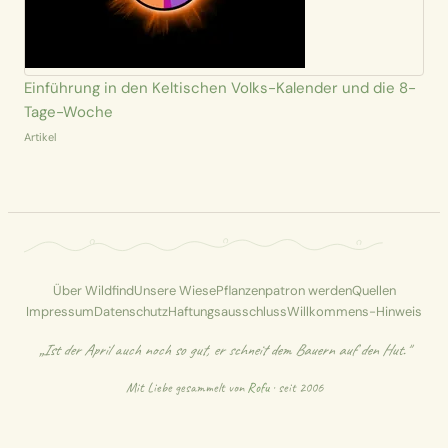
Einführung in den Keltischen Volks-Kalender und die 8-
Tage-Woche
Artikel
Über Wildfind
Unsere Wiese
Pflanzenpatron werden
Quellen
Impressum
Datenschutz
Haftungsausschluss
Willkommens-Hinweis
„Ist der April auch noch so gut, er schneit dem Bauern auf den Hut."
Mit Liebe gesammelt von
Rofu
· seit 2006