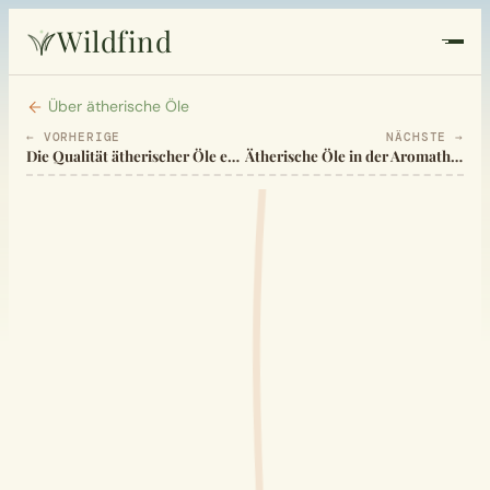
Wildfind
Startseite
Über ätherische Öle
← VORHERIGE
NÄCHSTE →
Die Qualität ätherischer Öle erkennen
Ätherische Öle in der Aromatherapie
Pflanzen
Rezepte
Heilkunde
Garten
Quiz
Suche