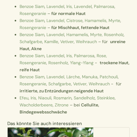
Benzoe Siam
,
Lavendel
,
Iris,
Lavendel
,
Palmarosa
,
Rosengeranie
–
für normale Haut
Benzoe Siam
,
Lavendel,
Cistrose
,
Hamamelis,
Myrte
,
Rosengeranie
–
für Mischhaut, fettende Haut
Benzoe Siam
,
Lavendel
,
Hamamelis
,
Myrte,
Rosenholz
,
Schafgarbe
,
Kamille
,
Vetiver
,
Weihrauch
– für
unreine
Haut, Akne
Benzoe Siam
,
Lavendel
,
Iris,
Palmarosa
,
Rose,
Rosengeranie
,
Rosenholz
,
Ylang-Ylang
-
trockene Haut,
reife Haut
Benzoe Siam
,
Lavendel,
Lärche
,
Manuka
,
Patchouli
,
Rosengeranie
,
Schafgarbe
,
Vetiver,
Weihrauch
- für
irritierte, zu Entzündungen neigende Haut
Efeu
,
Iris,
Niaouli,
Rosmarin
,
Sandelholz
,
Steinklee
,
Wacholderbeere
,
Zitrone
– bei
Cellulite,
Bindegewebsschwäche
Das könnte Sie auch interessieren