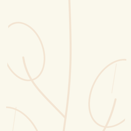
Erntekorb
Sammelkalender
Blüten-Finder
Phänologie-Radar
Vogelstimmen
Gartenplaner
Düngeberater
Challenges