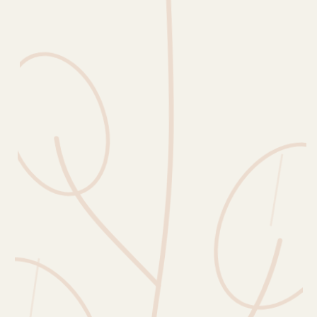
Erntekorb
Sammelkalender
Blüten-Finder
Phänologie-Radar
Vogelstimmen
Gartenplaner
Düngeberater
Challenges