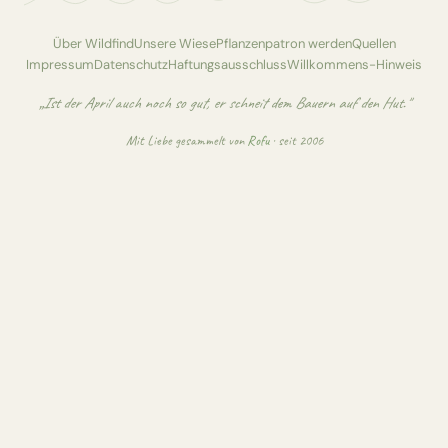
Über Wildfind
Unsere Wiese
Pflanzenpatron werden
Quellen
Impressum
Datenschutz
Haftungsausschluss
Willkommens-Hinweis
„Ist der April auch noch so gut, er schneit dem Bauern auf den Hut."
Mit Liebe gesammelt von
Rofu
· seit 2006