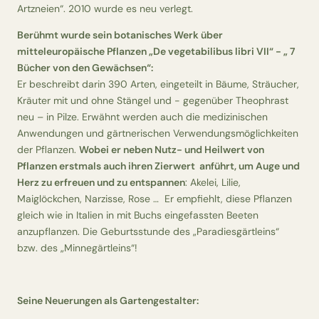
Artzneien“. 2010 wurde es neu verlegt.
Berühmt wurde sein
botanisches Werk
über
mitteleuropäische Pflanzen „De vegetabilibus libri VII“ - „ 7
Bücher von den Gewächsen“:
Er beschreibt darin 390 Arten, eingeteilt in Bäume, Sträucher,
Kräuter mit und ohne Stängel und - gegenüber Theophrast
neu – in
Pilze
. Erwähnt werden auch die medizinischen
Anwendungen und gärtnerischen Verwendungsmöglichkeiten
der Pflanzen.
Wobei er
neben Nutz- und Heilwert von
Pflanzen erstmals auch ihren Zierwert anführt
, um Auge und
Herz zu erfreuen und zu entspannen
: Akelei, Lilie,
Maiglöckchen, Narzisse, Rose …
Er empfiehlt, diese Pflanzen
gleich wie in Italien in mit Buchs eingefassten Beeten
anzupflanzen. Die Geburtsstunde des „Paradiesgärtleins“
bzw. des „Minnegärtleins“!
Seine Neuerungen als Gartengestalter: