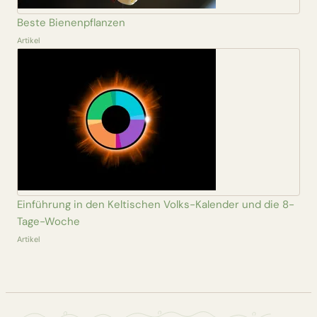
Beste Bienenpflanzen
Artikel
Einführung in den Keltischen Volks-Kalender und die 8-
Tage-Woche
Artikel