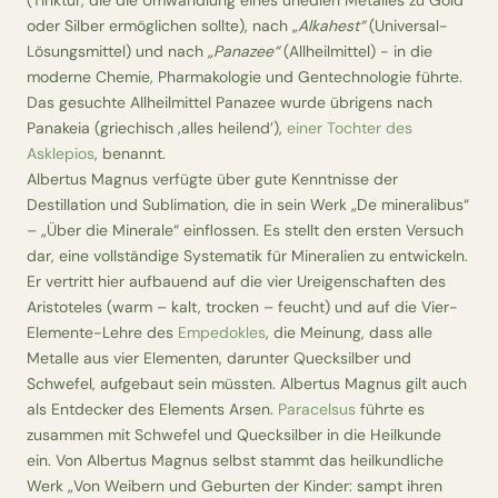
(Tinktur, die die Umwandlung eines unedlen Metalles zu Gold
oder Silber ermöglichen sollte), nach
„
Alkahest“
(Universal-
Lösungsmittel) und nach
„Panazee“
(Allheilmittel) - in die
moderne Chemie, Pharmakologie und Gentechnologie führte.
Das gesuchte Allheilmittel Panazee wurde übrigens nach
Panakeia (griechisch ‚alles heilend’),
einer Tochter des
Asklepios
, benannt.
Albertus Magnus verfügte über gute Kenntnisse der
Destillation und Sublimation, die in sein Werk
„De mineralibus“
– „Über die Minerale“
einflossen. Es stellt den ersten Versuch
dar, eine vollständige Systematik für Mineralien zu entwickeln.
Er vertritt hier aufbauend auf die vier Ureigenschaften des
Aristoteles (warm – kalt, trocken – feucht) und auf die Vier-
Elemente-Lehre des
Empedokles
, die Meinung, dass alle
Metalle aus vier Elementen, darunter Quecksilber und
Schwefel, aufgebaut sein müssten. Albertus Magnus gilt auch
als Entdecker des Elements Arsen.
Paracelsus
führte es
zusammen mit Schwefel und Quecksilber in die Heilkunde
ein. Von Albertus Magnus selbst stammt das
heilkundliche
Werk
„Von Weibern und Geburten der Kinder: sampt ihren