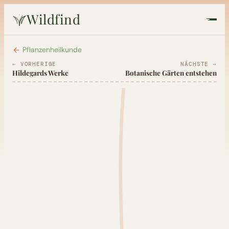
Wildfind
Startseite
Pflanzenheilkunde
← VORHERIGE
NÄCHSTE →
Hildegards Werke
Botanische Gärten entstehen
Pflanzen
Rezepte
Heilkunde
Garten
Quiz
Suche