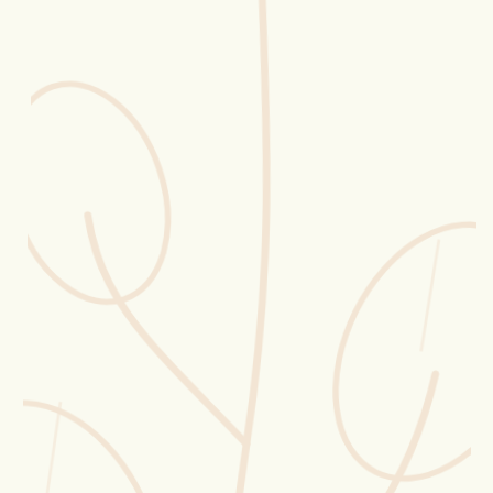
Erntekorb
Sammelkalender
Blüten-Finder
Phänologie-Radar
Vogelstimmen
Gartenplaner
Düngeberater
Challenges