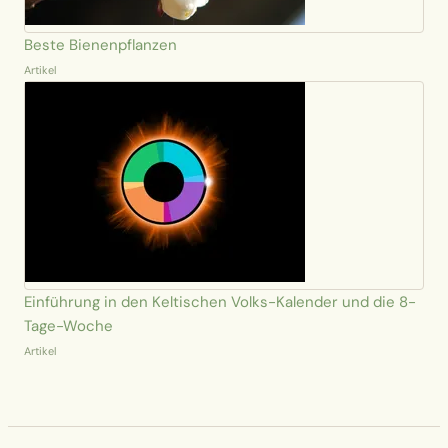
Beste Bienenpflanzen
Artikel
Einführung in den Keltischen Volks-Kalender und die 8-
Tage-Woche
Artikel