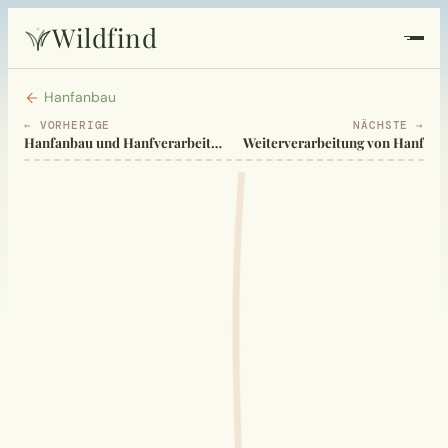
Wildfind
Startseite
Hanfanbau
← VORHERIGE
NÄCHSTE →
Hanfanbau und Hanfverarbeitung
Weiterverarbeitung von Hanf
Pflanzen
Rezepte
Heilkunde
Garten
Quiz
Suche