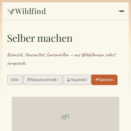
Wildfind
Startseite
Selber machen
Pflanzen
Kosmetik, Hausmittel, Gartenhilfen — aus Wildpflanzen selbst
Rezepte
hergestellt.
Heilkunde
Alle
🌸
Naturkosmetik
🧹
Haushalt
🌱
Garten
1
7
2
1
Garten
Quiz
🌱
Suche