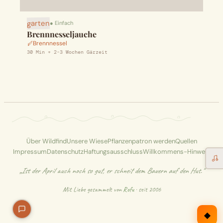
Erntekorb
garten
● Einfach
Brennnesseljauche
Sammelkalender
Brennnessel
30 Min + 2-3 Wochen Gärzeit
Blüten-Finder
Phänologie-Radar
Vogelstimmen
Über Wildfind
Unsere Wiese
Pflanzenpatron werden
Quellen
Gartenplaner
Impressum
Datenschutz
Haftungsausschluss
Willkommens-Hinweis
„Ist der April auch noch so gut, er schneit dem Bauern auf den Hut."
Düngeberater
Mit Liebe gesammelt von
Rofu
· seit 2006
Challenges
◆