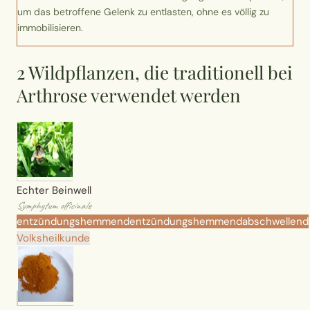
Wusstest du?
um das betroffene Gelenk zu entlasten, ohne es völlig zu
immobilisieren.
Sammlungen
2 Wildpflanzen, die traditionell bei
Selber machen
Arthrose verwendet werden
Glossar
Echter Beinwell
Symphytum officinale
entzündungshemmend
entzündungshemmend
abschwellend
Volksheilkunde