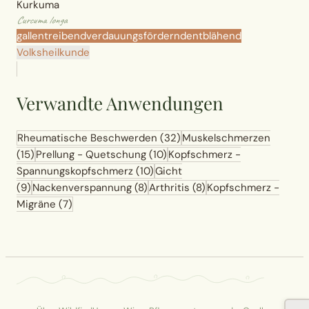
Kurkuma
Curcuma longa
gallentreibend
verdauungsfördernd
entblähend
Volksheilkunde
Verwandte Anwendungen
Rheumatische Beschwerden
(32)
Muskelschmerzen
(15)
Prellung - Quetschung
(10)
Kopfschmerz -
Spannungskopfschmerz
(10)
Gicht
(9)
Nackenverspannung
(8)
Arthritis
(8)
Kopfschmerz -
Migräne
(7)