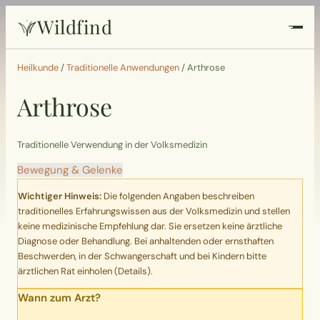
Wildfind
Startseite
Heilkunde
/
Traditionelle Anwendungen
/
Arthrose
Arthrose
Pflanzen
Rezepte
Traditionelle Verwendung in der Volksmedizin
Bewegung & Gelenke
Heilkunde
Wichtiger Hinweis:
Die folgenden Angaben beschreiben
traditionelles Erfahrungswissen aus der Volksmedizin und stellen
Garten
keine medizinische Empfehlung dar. Sie ersetzen keine ärztliche
Diagnose oder Behandlung. Bei anhaltenden oder ernsthaften
Beschwerden, in der Schwangerschaft und bei Kindern bitte
Quiz
ärztlichen Rat einholen (
Details
).
Wann zum Arzt?
Suche