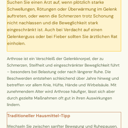
Suchen Sie einen Arzt auf, wenn plötzlich starke
Erntekorb
Schwellungen, Rötungen oder Überwärmung im Gelenk
auftreten, oder wenn die Schmerzen trotz Schonung
Sammelkalender
nicht nachlassen und die Beweglichkeit stark
eingeschränkt ist. Auch bei Verdacht auf einen
Gelenkerguss oder bei Fieber sollten Sie ärztlichen Rat
Blüten-Finder
einholen.
Phänologie-Radar
Arthrose ist ein Verschleiß der Gelenkknorpel, der zu
Schmerzen, Steifheit und eingeschränkter Beweglichkeit führt
Vogelstimmen
– besonders bei Belastung oder nach längerer Ruhe. Die
Beschwerden entstehen schleichend über Jahre hinweg und
Gartenplaner
betreffen vor allem Knie, Hüfte, Hände und Wirbelsäule. Mit
zunehmendem Alter wird Arthrose häufiger, lässt sich aber
durch gezielte Maßnahmen oft gut in ihren Auswirkungen
Düngeberater
lindern.
Challenges
Traditioneller Hausmittel-Tipp
Wechseln Sie zwischen sanfter Bewegung und Ruhepausen,