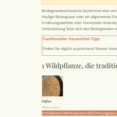
Bindegewebsschwäche bezeichnet eine vermind
häufige Blutergüsse oder ein allgemeines E
Ernährungsdefizite oder hormonelle Veränderu
Unterstützung lässt sich das Bindegewebe wi
Traditioneller Hausmittel-Tipp
Trinken Sie täglich ausreichend Wasser (mi
1 Wildpflanze, die trad
Hafer
Avena sativa
entwässernd
entwässernd
stimmungsaus