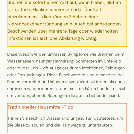
Suchen Sie sofort einen Arzt auf, wenn Fieber, Blut im
Erntekorb
Urin, starke Flankenschmerzen oder Übelkeit
hinzukommen – dies können Zeichen einer
Sammelkalender
Nierenbeckenentzündung sein. Auch bei anhaltenden
Beschwerden über mehrere Tage oder wiederholten
Infektionen ist ärztliche Abklärung wichtig.
Blüten-Finder
Blasenbeschwerden umfassen Symptome wie Brennen beim
Phänologie-Radar
Wasserlassen, häufiger Harndrang, Schmerzen im Unterleib
oder trüber Urin – oft ausgelöst durch Infektionen, Reizungen
Vogelstimmen
oder Entzündungen. Diese Beschwerden sind besonders bei
Frauen verbreitet und können sowohl akut auftreten als auch
Gartenplaner
chronisch wiederkehren. In den meisten Fällen handelt es sich
um vorübergehende Reizungen, die gut zu behandeln sind.
Düngeberater
Traditioneller Hausmittel-Tipp
Trinken Sie reichlich Wasser und ungesüßte Kräutertees, um
Challenges
die Blase zu spülen und die Harnwege zu unterstützen.