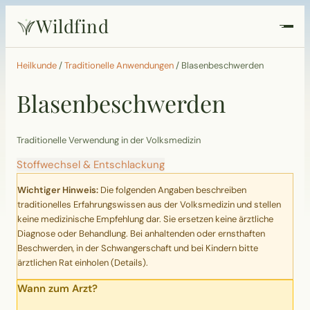
Wildfind
Startseite
Heilkunde
/
Traditionelle Anwendungen
/
Blasenbeschwerden
Blasenbeschwerden
Pflanzen
Rezepte
Traditionelle Verwendung in der Volksmedizin
Stoffwechsel & Entschlackung
Heilkunde
Wichtiger Hinweis:
Die folgenden Angaben beschreiben
traditionelles Erfahrungswissen aus der Volksmedizin und stellen
Garten
keine medizinische Empfehlung dar. Sie ersetzen keine ärztliche
Diagnose oder Behandlung. Bei anhaltenden oder ernsthaften
Beschwerden, in der Schwangerschaft und bei Kindern bitte
Quiz
ärztlichen Rat einholen (
Details
).
Wann zum Arzt?
Suche