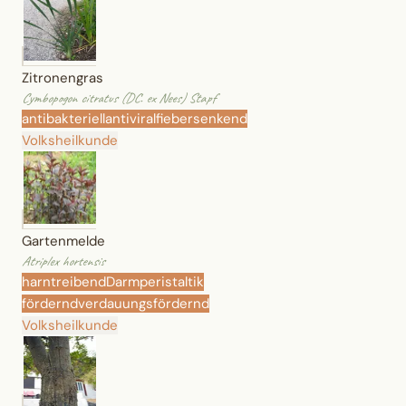
Zitronengras
Cymbopogon citratus (DC. ex Nees) Stapf
antibakteriell
antiviral
fiebersenkend
Volksheilkunde
Gartenmelde
Atriplex hortensis
harntreibend
Darmperistaltik
fördernd
verdauungsfördernd
Volksheilkunde