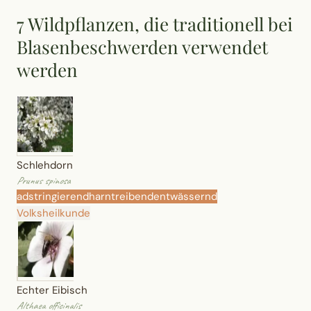
Wusstest du?
7 Wildpflanzen, die traditionell bei
Blasenbeschwerden verwendet
Sammlungen
werden
Selber machen
Glossar
Schlehdorn
Prunus spinosa
adstringierend
harntreibend
entwässernd
Volksheilkunde
Echter Eibisch
Althaea officinalis