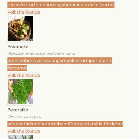
reizmildernd,
entzündungshemmend
reizmildernd,
Volksheilkunde
Pastinake
Pastinaca sativa subsp. sativa var. sativa
harntreibend
verdauungsregelnd
Darmperistaltik
fördernd
Volksheilkunde
Petersilie
Petroselinum crispum
venenstärkend
harntreibend
Darmperistaltik fördernd
Volksheilkunde