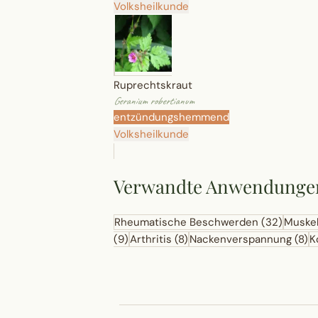
Volksheilkunde
Ruprechtskraut
Geranium robertianum
entzündungshemmend
Volksheilkunde
Verwandte Anwendunge
Rheumatische Beschwerden
(32)
Muske
(9)
Arthritis
(8)
Nackenverspannung
(8)
K