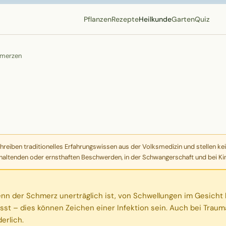
Pflanzen
Rezepte
Heilkunde
Garten
Quiz
hmerzen
eiben traditionelles Erfahrungswissen aus der Volksmedizin und stellen kei
haltenden oder ernsthaften Beschwerden, in der Schwangerschaft und bei Kind
nn der Schmerz unerträglich ist, von Schwellungen im Gesicht be
st – dies können Zeichen einer Infektion sein. Auch bei Trau
erlich.