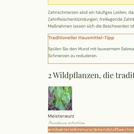
Zahnschmerzen sind ein häufiges Leiden, das
Zahnfleischentzündungen, freiliegende Zahnh
Maßnahmen lassen sich die Beschwerden oft li
Traditioneller Hausmittel-Tipp
Spülen Sie den Mund mit lauwarmem Salzwass
Schmerzen zu reduzieren.
2 Wildpflanzen, die tra
Meisterwurz
Peucedanum ostruthium
antibakteriell
immunstärkend
stoffwechs