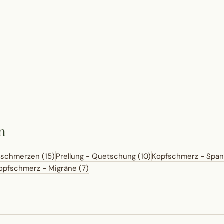
n
lschmerzen
(15)
Prellung - Quetschung
(10)
Kopfschmerz - Spa
opfschmerz - Migräne
(7)