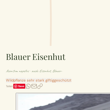
Blauer Eisenhut
Aconitum napellus
· auch: Eisenhut, Blauer-
Wildpflanze
sehr stark giftig
geschützt
Save
Teilen