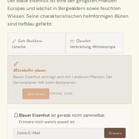
Der Blaue Eisenhut ist eine der giftigsten Pflanzen
Europas und wächst in Bergwäldern sowie feuchten
Wiesen. Seine charakteristischen helmförmigen Blüten
sind tiefblau gefärbt.
Gute Nachbarn
Standort
Latsche
Verbreitung, Mitteleuropa
Mischkultur planen
Blauer Eisenhut verträgt sich mit 1 anderen Pflanzen. Der
Gartenplaner hilft beim Beetplanen.
Beet planen
COMING SOON
Blauer Eisenhut
ist gerade nicht sammelbar.
Erinnere mich wenn's soweit ist:
Erinnern