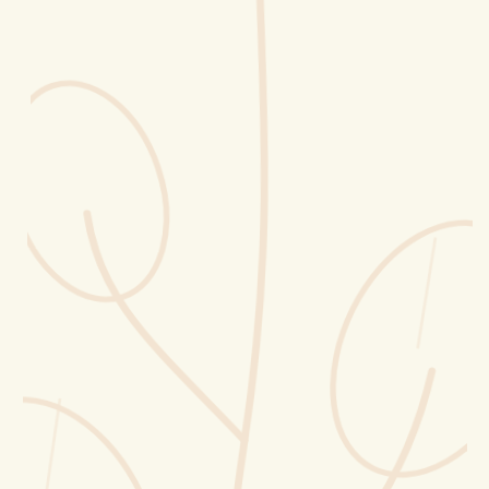
Erntekorb
Sammelkalender
Blüten-Finder
Phänologie-Radar
Vogelstimmen
Gartenplaner
Düngeberater
Challenges