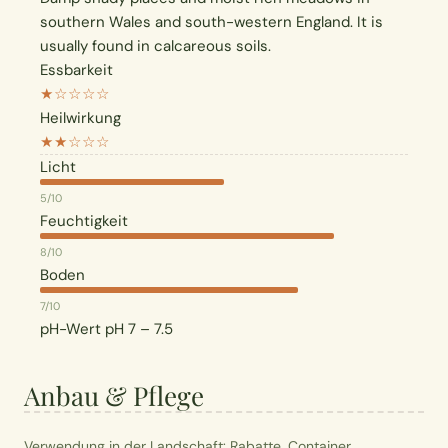
southern Wales and south-western England. It is
usually found in calcareous soils.
Essbarkeit
★☆☆☆☆
Heilwirkung
★★☆☆☆
Licht
5/10
Feuchtigkeit
8/10
Boden
7/10
pH-Wert
pH 7 – 7.5
Anbau & Pflege
Verwendung in der Landschaft: Rabatte, Container,