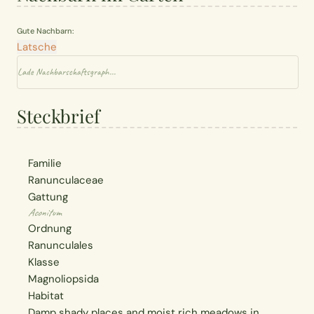
Gute Nachbarn:
Latsche
Lade Nachbarschaftsgraph...
Steckbrief
Familie
Ranunculaceae
Gattung
Aconitum
Ordnung
Ranunculales
Klasse
Magnoliopsida
Habitat
Damp shady places and moist rich meadows in