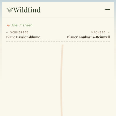
Wildfind
Startseite
Alle Pflanzen
← VORHERIGE
NÄCHSTE →
Blaue Passionsblume
Blauer Kaukasus-Beinwell
Pflanzen
Rezepte
Heilkunde
Garten
Quiz
Suche