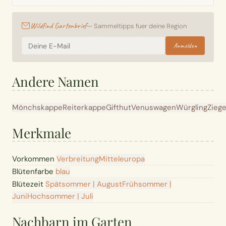
Wildfind Gartenbrief
— Sammeltipps fuer deine Region
Anmelden
Andere Namen
Mönchskappe
Reiterkappe
Gifthut
Venuswagen
Würgling
Zieg
Merkmale
Vorkommen
Verbreitung
Mitteleuropa
Blütenfarbe
blau
Blütezeit
Spätsommer | August
Frühsommer |
Juni
Hochsommer | Juli
Nachbarn im Garten