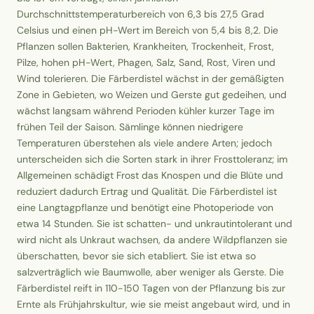
Durchschnittstemperaturbereich von 6,3 bis 27,5 Grad
Celsius und einen pH-Wert im Bereich von 5,4 bis 8,2. Die
Pflanzen sollen Bakterien, Krankheiten, Trockenheit, Frost,
Pilze, hohen pH-Wert, Phagen, Salz, Sand, Rost, Viren und
Wind tolerieren. Die Färberdistel wächst in der gemäßigten
Zone in Gebieten, wo Weizen und Gerste gut gedeihen, und
wächst langsam während Perioden kühler kurzer Tage im
frühen Teil der Saison. Sämlinge können niedrigere
Temperaturen überstehen als viele andere Arten; jedoch
unterscheiden sich die Sorten stark in ihrer Frosttoleranz; im
Allgemeinen schädigt Frost das Knospen und die Blüte und
reduziert dadurch Ertrag und Qualität. Die Färberdistel ist
eine Langtagpflanze und benötigt eine Photoperiode von
etwa 14 Stunden. Sie ist schatten- und unkrautintolerant und
wird nicht als Unkraut wachsen, da andere Wildpflanzen sie
überschatten, bevor sie sich etabliert. Sie ist etwa so
salzverträglich wie Baumwolle, aber weniger als Gerste. Die
Färberdistel reift in 110-150 Tagen von der Pflanzung bis zur
Ernte als Frühjahrskultur, wie sie meist angebaut wird, und in