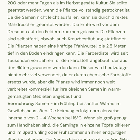
200 oder mehr Tagen als im Herbst gesäte Kultur. Sie sollte
geerntet werden, wenn die Pflanze vollständig getrocknet ist.
Da die Samen nicht leicht ausfallen, kann sie durch direktes
Mähdreschen geerntet werden. Die Ernte wird vor dem
Dreschen auf den Feldern trocknen gelassen. Die Pflanzen
sind selbstfertil, obwohl auch Kreuzbestäubung stattfindet.
Die Pflanzen haben eine kräftige Pfahlwurzel, die 2,5 Meter
tief in den Boden eindringen kann. Die Färberdistel wird seit
Tausenden von Jahren für den Farbstoff angebaut, der aus
den Blüten gewonnen werden kann. Dieser wird heutzutage
nicht mehr viel verwendet, da er durch chemische Farbstoffe
ersetzt wurde, aber die Pflanze wird immer noch weit
verbreitet kommerziell für ihre ölreichen Samen in warm-
gemäßigten Gebieten angebaut und
Vermehrung:
Samen - im Frühling bei sanfter Wärme im
Gewächshaus säen. Die Keimung erfolgt normalerweise
innerhalb von 2 - 4 Wochen bei 15°C. Wenn sie groß genug
zum Handhaben sind, die Sämlinge in einzelne Töpfe pikieren
und im Spätfrühling oder Frühsommer an ihren endgültigen
Standort pflanzen. Der Samen kann auch in situ im April/Mai