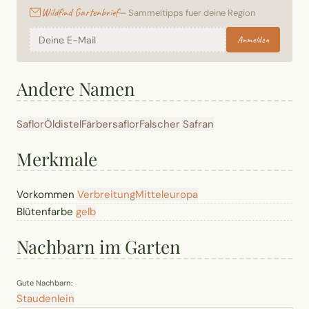
Wildfind Gartenbrief
— Sammeltipps fuer deine Region
Anmelden
Andere Namen
Saflor
Öldistel
Färbersaflor
Falscher Safran
Merkmale
Vorkommen
Verbreitung
Mitteleuropa
Blütenfarbe
gelb
Nachbarn im Garten
Gute Nachbarn:
Staudenlein