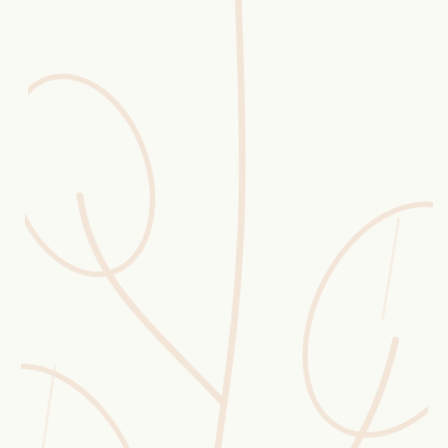
Erntekorb
Sammelkalender
Blüten-Finder
Phänologie-Radar
Vogelstimmen
Gartenplaner
Düngeberater
Challenges