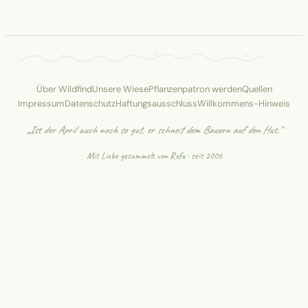
Über Wildfind
Unsere Wiese
Pflanzenpatron werden
Quellen
Impressum
Datenschutz
Haftungsausschluss
Willkommens-Hinweis
„Ist der April auch noch so gut, er schneit dem Bauern auf den Hut."
Mit Liebe gesammelt von
Rofu
· seit 2006