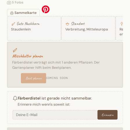
5 Fotos
Sammelkarte
Gute Nachbarn
Standort
8 R
Staudenlein
Verbreitung, Mitteleuropa
Rezept
entde
Mischkultur planen
Färberdistel verträgt sich mit 1 anderen Pflanzen. Der
Gartenplaner hilft beim Beetplanen.
Beet planen
COMING SOON
Färberdistel
ist gerade nicht sammelbar.
Erinnere mich wenn's soweit ist:
Erinnern