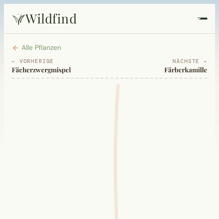
Wildfind
Startseite
Alle Pflanzen
← VORHERIGE
NÄCHSTE →
Fächerzwergmispel
Färberkamille
Pflanzen
Rezepte
Heilkunde
Garten
Quiz
Suche