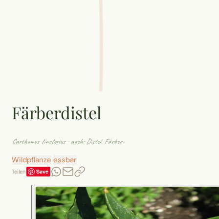
Färberdistel
Carthamus tinctorius
· auch: Distel, Färber-
Wildpflanze
essbar
Save
Teilen