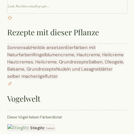
Lade Nachbarschaftsgraph...
Rezepte mit dieser Pflanze
Sonnensalz
Heilöle ansetzen
Eierfärben mit
Naturfarben
Ringelblumencreme, Hautcreme, Heilcreme
Hautcremes, Heilcreme, Grundrezepte
Salben, Oleogele,
Balsame, Grundrezepte
Nudeln und Lasagneblätter
selber machen
Igelfutter
Vogelwelt
Diese Vögel lieben Färberdistel:
Stieglitz
Samen