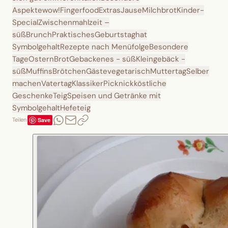
Aspekte
wow!
Fingerfood
Extras
Jause
Milchbrot
Kinder-
Special
Zwischenmahlzeit –
süß
Brunch
Praktisches
Geburtstag
hat
Symbolgehalt
Rezepte nach Menüfolge
Besondere
Tage
Ostern
Brot
Gebackenes - süß
Kleingebäck -
süß
Muffins
Brötchen
Gäste
vegetarisch
Muttertag
Selber
machen
Vatertag
Klassiker
Picknick
köstliche
Geschenke
Teig
Speisen und Getränke mit
Symbolgehalt
Hefeteig
Save
Teilen