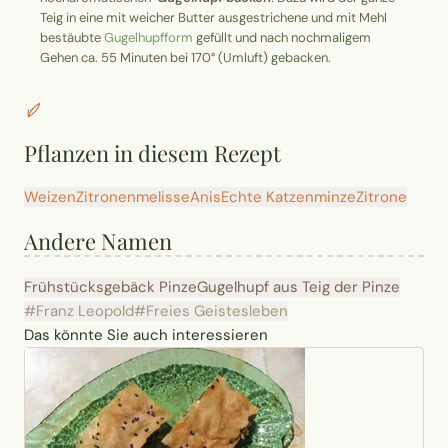
Teig in eine mit weicher Butter ausgestrichene und mit Mehl
bestäubte
Gugelhupfform
gefüllt und nach nochmaligem
Gehen ca. 55 Minuten bei 170° (Umluft) gebacken.
Pflanzen in diesem Rezept
Weizen
Zitronenmelisse
Anis
Echte Katzenminze
Zitrone
Andere Namen
Frühstücksgebäck
Pinze
Gugelhupf aus Teig der Pinze
#Franz Leopold
#Freies Geistesleben
Das könnte Sie auch interessieren