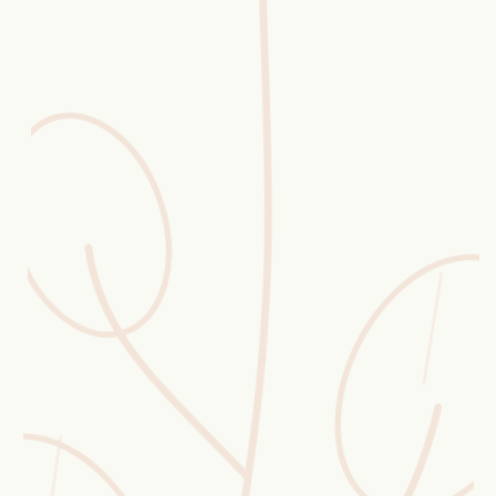
Erntekorb
Sammelkalender
Blüten-Finder
Phänologie-Radar
Vogelstimmen
Gartenplaner
Düngeberater
Challenges