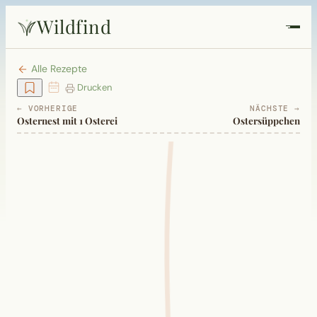
Wildfind
Startseite
Alle Rezepte
Drucken
Pflanzen
← VORHERIGE
NÄCHSTE →
Osternest mit 1 Osterei
Ostersüppchen
Rezepte
Heilkunde
Garten
Quiz
Suche