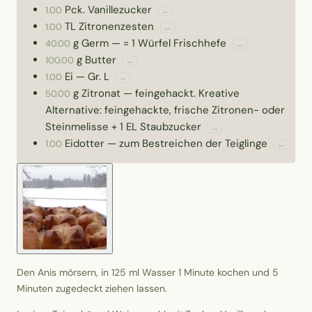
Pck.
Vanillezucker
1.00
↔
TL
Zitronenzesten
1.00
↔
g
Germ
—
= 1 Würfel Frischhefe
40.00
↔
g
Butter
100.00
↔
Ei
—
Gr. L
1.00
↔
g
Zitronat
—
feingehackt. Kreative
50.00
Alternative: feingehackte, frische Zitronen- oder
Steinmelisse + 1 EL Staubzucker
↔
Eidotter
—
zum Bestreichen der Teiglinge
1.00
↔
Den Anis mörsern, in 125 ml Wasser 1 Minute kochen und 5
Minuten zugedeckt ziehen lassen.