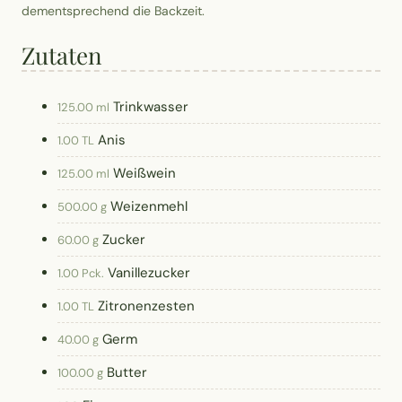
dementsprechend die Backzeit.
Zutaten
Trinkwasser
125.00 ml
Anis
1.00 TL
Weißwein
125.00 ml
Weizenmehl
500.00 g
Zucker
60.00 g
Vanillezucker
1.00 Pck.
Zitronenzesten
1.00 TL
Germ
40.00 g
Butter
100.00 g