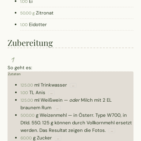
Ei
1.00
Zitronat
50.00 g
Eidotter
1.00
Zubereitung
1
So geht es:
Zutaten
ml
Trinkwasser
125.00
↔
TL
Anis
1.00
↔
ml
Weißwein
—
oder
Milch mit 2 EL
125.00
braunem Rum
↔
g
Weizenmehl
—
in Österr. Type W700, in
500.00
Dtld. 550. 125 g können durch Vollkornmehl ersetzt
werden. Das Resultat zeigen die Fotos.
↔
g
Zucker
60.00
↔