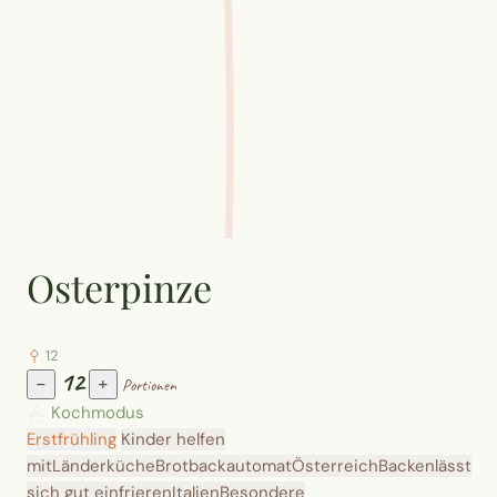
Osterpinze
12
12
−
+
Portionen
Kochmodus
Erstfrühling
Kinder helfen
mit
Länderküche
Brotbackautomat
Österreich
Backen
lässt
sich gut einfrieren
Italien
Besondere