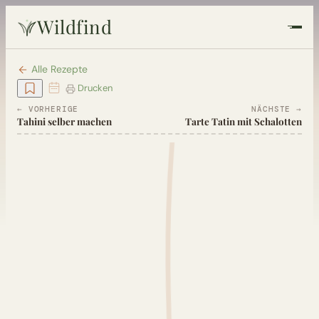
Wildfind
Startseite
Alle Rezepte
Drucken
Pflanzen
← VORHERIGE
NÄCHSTE →
Tahini selber machen
Tarte Tatin mit Schalotten
Rezepte
Heilkunde
Garten
Quiz
Suche