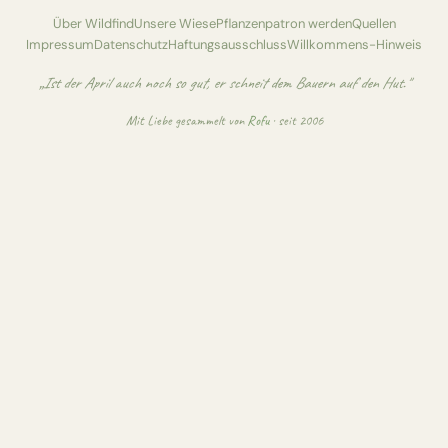
Über Wildfind
Unsere Wiese
Pflanzenpatron werden
Quellen
Impressum
Datenschutz
Haftungsausschluss
Willkommens-Hinweis
„Ist der April auch noch so gut, er schneit dem Bauern auf den Hut."
Mit Liebe gesammelt von
Rofu
· seit 2006