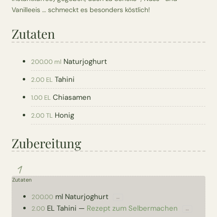
Vanilleeis … schmeckt es besonders köstlich!
Zutaten
Naturjoghurt
200.00 ml
Tahini
2.00 EL
Chiasamen
1.00 EL
Honig
2.00 TL
Zubereitung
1
Zutaten
ml
Naturjoghurt
200.00
↔
EL
Tahini
—
Rezept zum Selbermachen
2.00
↔