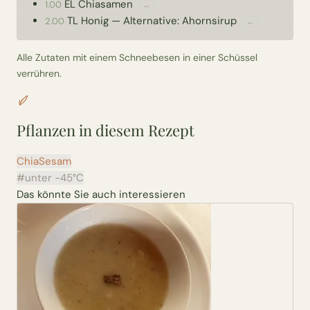
EL
Chiasamen
1.00
↔
TL
Honig
—
Alternative: Ahornsirup
2.00
↔
Alle Zutaten mit einem Schneebesen in einer Schüssel
verrühren.
Pflanzen in diesem Rezept
Chia
Sesam
#unter -45°C
Das könnte Sie auch interessieren