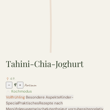
Tahini-Chia-Joghurt
4 P.
4
−
+
Portionen
Kochmodus
Vollfrühling
Besondere Aspekte
Kinder-
Special
Praktisches
Rezepte nach
Menüfolge
vegetarisch
glutenfrei
gut vorzubereiten
relativ