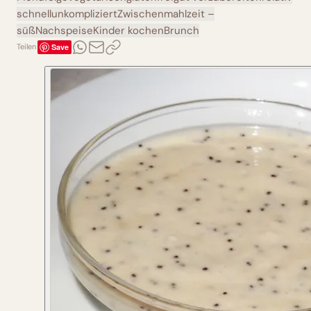
schnell
unkompliziert
Zwischenmahlzeit –
süß
Nachspeise
Kinder kochen
Brunch
Save
Teilen