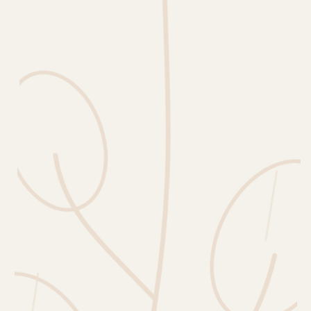
Erntekorb
Sammelkalender
Blüten-Finder
Phänologie-Radar
Vogelstimmen
Gartenplaner
Düngeberater
Challenges