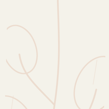
Erntekorb
Sammelkalender
Blüten-Finder
Phänologie-Radar
Vogelstimmen
Gartenplaner
Düngeberater
Challenges