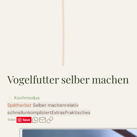
Vogelfutter selber machen
Kochmodus
Spätherbst
Selber machen
relativ
schnell
unkompliziert
Extras
Praktisches
Save
Teilen