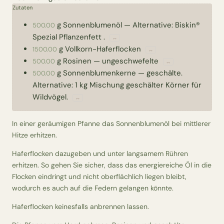
Zutaten
g
Sonnenblumenöl
—
Alternative: Biskin®
500.00
Spezial Pflanzenfett .
↔
g
Vollkorn-Haferflocken
1500.00
↔
g
Rosinen
—
ungeschwefelte
500.00
↔
g
Sonnenblumenkerne
—
geschälte.
500.00
Alternative: 1 kg Mischung geschälter Körner für
Wildvögel.
↔
In einer geräumigen Pfanne das Sonnenblumenöl bei mittlerer
Hitze erhitzen.
Haferflocken dazugeben und unter langsamem Rühren
erhitzen. So gehen Sie sicher, dass das energiereiche Öl in die
Flocken eindringt und nicht oberflächlich liegen bleibt,
wodurch es auch auf die Federn gelangen könnte.
Haferflocken keinesfalls anbrennen lassen.