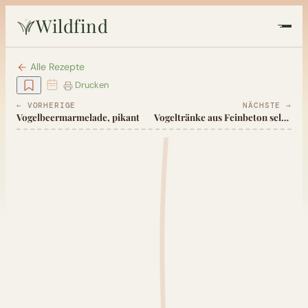
Wildfind
Startseite
Alle Rezepte
Drucken
Pflanzen
← VORHERIGE
NÄCHSTE →
Vogelbeermarmelade, pikant
Vogeltränke aus Feinbeton selber machen
Rezepte
Heilkunde
Garten
Quiz
Suche