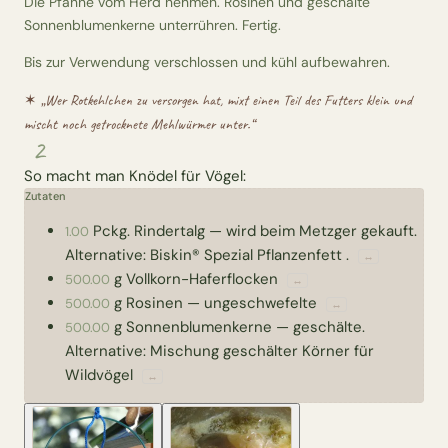
Die Pfanne vom Herd nehmen. Rosinen und geschälte
Sonnenblumenkerne unterrühren.
Fertig.
Bis zur Verwendung verschlossen und kühl aufbewahren.
✶ „
Wer Rotkehlchen zu versorgen hat, mixt einen Teil des Futters klein und
mischt noch getrocknete Mehlwürmer unter.
“
2
So macht man Knödel für Vögel:
Zutaten
Pckg.
Rindertalg
—
wird beim Metzger gekauft.
1.00
Alternative: Biskin® Spezial Pflanzenfett .
↔
g
Vollkorn-Haferflocken
500.00
↔
g
Rosinen
—
ungeschwefelte
500.00
↔
g
Sonnenblumenkerne
—
geschälte.
500.00
Alternative: Mischung geschälter Körner für
Wildvögel
↔