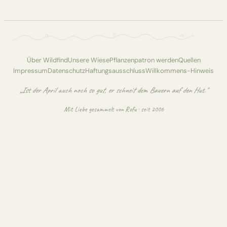
Über Wildfind
Unsere Wiese
Pflanzenpatron werden
Quellen
Impressum
Datenschutz
Haftungsausschluss
Willkommens-Hinweis
„Ist der April auch noch so gut, er schneit dem Bauern auf den Hut."
Mit Liebe gesammelt von
Rofu
· seit 2006