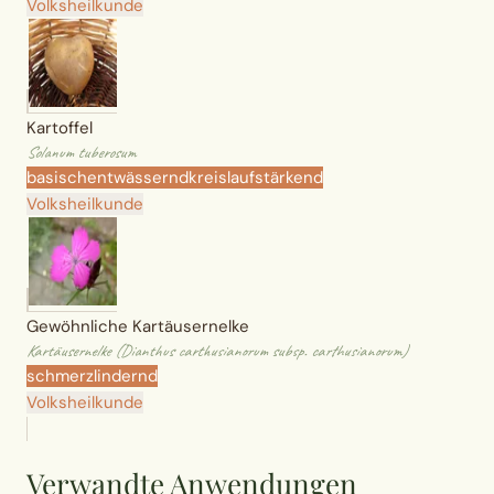
Volksheilkunde
Kartoffel
Solanum tuberosum
basisch
entwässernd
kreislaufstärkend
Volksheilkunde
Gewöhnliche Kartäusernelke
Kartäusernelke (Dianthus carthusianorum subsp. carthusianorum)
schmerzlindernd
Volksheilkunde
Verwandte Anwendungen