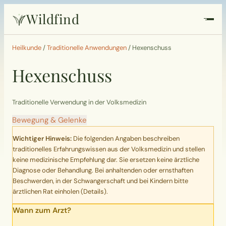
Wildfind
Startseite
Heilkunde
/
Traditionelle Anwendungen
/
Hexenschuss
Hexenschuss
Pflanzen
Rezepte
Traditionelle Verwendung in der Volksmedizin
Bewegung & Gelenke
Heilkunde
Wichtiger Hinweis:
Die folgenden Angaben beschreiben
traditionelles Erfahrungswissen aus der Volksmedizin und stellen
Garten
keine medizinische Empfehlung dar. Sie ersetzen keine ärztliche
Diagnose oder Behandlung. Bei anhaltenden oder ernsthaften
Beschwerden, in der Schwangerschaft und bei Kindern bitte
Quiz
ärztlichen Rat einholen (
Details
).
Wann zum Arzt?
Suche