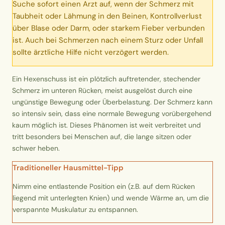
Suche sofort einen Arzt auf, wenn der Schmerz mit
Erntekorb
Taubheit oder Lähmung in den Beinen, Kontrollverlust
über Blase oder Darm, oder starkem Fieber verbunden
Sammelkalender
ist. Auch bei Schmerzen nach einem Sturz oder Unfall
sollte ärztliche Hilfe nicht verzögert werden.
Blüten-Finder
Ein Hexenschuss ist ein plötzlich auftretender, stechender
Schmerz im unteren Rücken, meist ausgelöst durch eine
Phänologie-Radar
ungünstige Bewegung oder Überbelastung. Der Schmerz kann
so intensiv sein, dass eine normale Bewegung vorübergehend
Vogelstimmen
kaum möglich ist. Dieses Phänomen ist weit verbreitet und
tritt besonders bei Menschen auf, die lange sitzen oder
Gartenplaner
schwer heben.
Traditioneller Hausmittel-Tipp
Düngeberater
Nimm eine entlastende Position ein (z.B. auf dem Rücken
liegend mit unterlegten Knien) und wende Wärme an, um die
Challenges
verspannte Muskulatur zu entspannen.