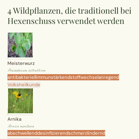
Wusstest du?
4 Wildpflanzen, die traditionell bei
Hexenschuss verwendet werden
Sammlungen
Selber machen
Glossar
Meisterwurz
Peucedanum ostruthium
antibakteriell
immunstärkend
stoffwechselanregend
Volksheilkunde
Arnika
Arnica montana
abschwellend
desinfizierend
schmerzlindernd