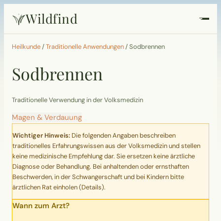
Wildfind
Startseite
Heilkunde
/
Traditionelle Anwendungen
/
Sodbrennen
Sodbrennen
Pflanzen
Rezepte
Traditionelle Verwendung in der Volksmedizin
Magen & Verdauung
Heilkunde
Wichtiger Hinweis:
Die folgenden Angaben beschreiben
traditionelles Erfahrungswissen aus der Volksmedizin und stellen
Garten
keine medizinische Empfehlung dar. Sie ersetzen keine ärztliche
Diagnose oder Behandlung. Bei anhaltenden oder ernsthaften
Beschwerden, in der Schwangerschaft und bei Kindern bitte
Quiz
ärztlichen Rat einholen (
Details
).
Wann zum Arzt?
Suche