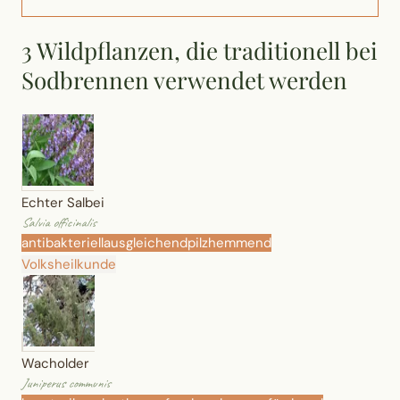
Wusstest du?
3 Wildpflanzen, die traditionell bei
Sammlungen
Sodbrennen verwendet werden
Selber machen
Glossar
Echter Salbei
Salvia officinalis
antibakteriell
ausgleichend
pilzhemmend
Volksheilkunde
Wacholder
Juniperus communis