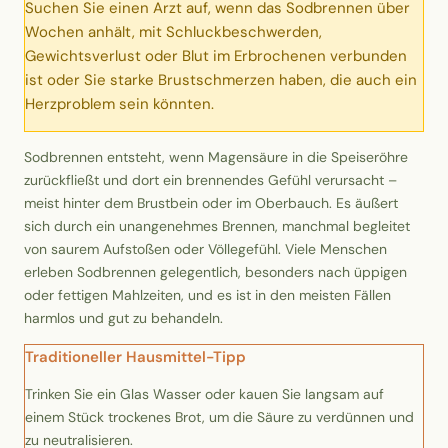
Suchen Sie einen Arzt auf, wenn das Sodbrennen über
Erntekorb
Wochen anhält, mit Schluckbeschwerden,
Gewichtsverlust oder Blut im Erbrochenen verbunden
Sammelkalender
ist oder Sie starke Brustschmerzen haben, die auch ein
Herzproblem sein könnten.
Blüten-Finder
Sodbrennen entsteht, wenn Magensäure in die Speiseröhre
zurückfließt und dort ein brennendes Gefühl verursacht –
Phänologie-Radar
meist hinter dem Brustbein oder im Oberbauch. Es äußert
sich durch ein unangenehmes Brennen, manchmal begleitet
Vogelstimmen
von saurem Aufstoßen oder Völlegefühl. Viele Menschen
erleben Sodbrennen gelegentlich, besonders nach üppigen
Gartenplaner
oder fettigen Mahlzeiten, und es ist in den meisten Fällen
harmlos und gut zu behandeln.
Düngeberater
Traditioneller Hausmittel-Tipp
Trinken Sie ein Glas Wasser oder kauen Sie langsam auf
Challenges
einem Stück trockenes Brot, um die Säure zu verdünnen und
zu neutralisieren.