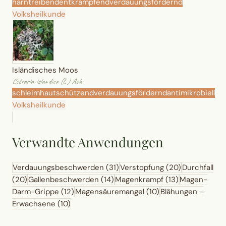
harntreibend
entkrampfend
verdauungsfördernd
Volksheilkunde
Isländisches Moos
Cetraria islandica (L.) Ach.
schleimhautschützend
verdauungsfördernd
antimikrobiell
Volksheilkunde
Verwandte Anwendungen
Verdauungsbeschwerden
(31)
Verstopfung
(20)
Durchfall
(20)
Gallenbeschwerden
(14)
Magenkrampf
(13)
Magen-
Darm-Grippe
(12)
Magensäuremangel
(10)
Blähungen -
Erwachsene
(10)