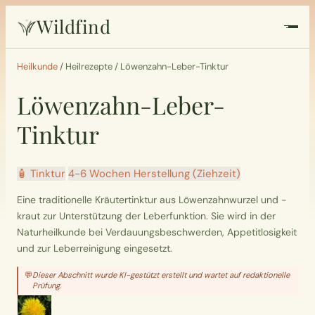
Wildfind
Startseite
Heilkunde
/
Heilrezepte
/
Löwenzahn-Leber-Tinktur
Löwenzahn-Leber-
Pflanzen
Tinktur
Rezepte
🧴 Tinktur
4-6 Wochen Herstellung (Ziehzeit)
Heilkunde
Eine traditionelle Kräutertinktur aus Löwenzahnwurzel und -
kraut zur Unterstützung der Leberfunktion. Sie wird in der
Garten
Naturheilkunde bei Verdauungsbeschwerden, Appetitlosigkeit
und zur Leberreinigung eingesetzt.
Quiz
💬
Dieser Abschnitt wurde KI-gestützt erstellt und wartet auf redaktionelle
Prüfung.
Suche