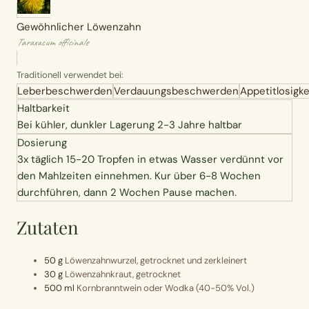
Erntekorb
Gewöhnlicher Löwenzahn
Taraxacum officinale
Sammelkalender
Traditionell verwendet bei:
Leberbeschwerden
Verdauungsbeschwerden
Appetitlosigke
Blüten-Finder
Haltbarkeit
Bei kühler, dunkler Lagerung 2-3 Jahre haltbar
Phänologie-Radar
Dosierung
3x täglich 15-20 Tropfen in etwas Wasser verdünnt vor
Vogelstimmen
den Mahlzeiten einnehmen. Kur über 6-8 Wochen
durchführen, dann 2 Wochen Pause machen.
Gartenplaner
Zutaten
Düngeberater
50 g
Löwenzahnwurzel, getrocknet und zerkleinert
30 g
Löwenzahnkraut, getrocknet
Challenges
500 ml
Kornbranntwein oder Wodka (40-50% Vol.)