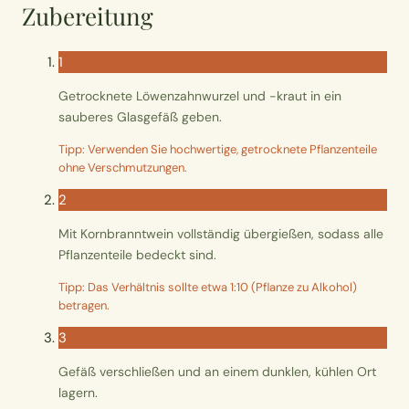
Wusstest du?
Zubereitung
Sammlungen
1
Getrocknete Löwenzahnwurzel und -kraut in ein
Selber machen
sauberes Glasgefäß geben.
Tipp: Verwenden Sie hochwertige, getrocknete Pflanzenteile
Glossar
ohne Verschmutzungen.
2
Mit Kornbranntwein vollständig übergießen, sodass alle
Pflanzenteile bedeckt sind.
Tipp: Das Verhältnis sollte etwa 1:10 (Pflanze zu Alkohol)
betragen.
3
Gefäß verschließen und an einem dunklen, kühlen Ort
lagern.