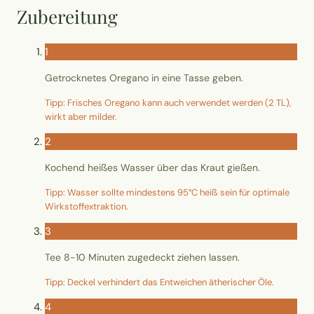
Wusstest du?
Zubereitung
Sammlungen
1
Getrocknetes Oregano in eine Tasse geben.
Selber machen
Tipp: Frisches Oregano kann auch verwendet werden (2 TL),
wirkt aber milder.
Glossar
2
Kochend heißes Wasser über das Kraut gießen.
Tipp: Wasser sollte mindestens 95°C heiß sein für optimale
Wirkstoffextraktion.
3
Tee 8-10 Minuten zugedeckt ziehen lassen.
Tipp: Deckel verhindert das Entweichen ätherischer Öle.
4