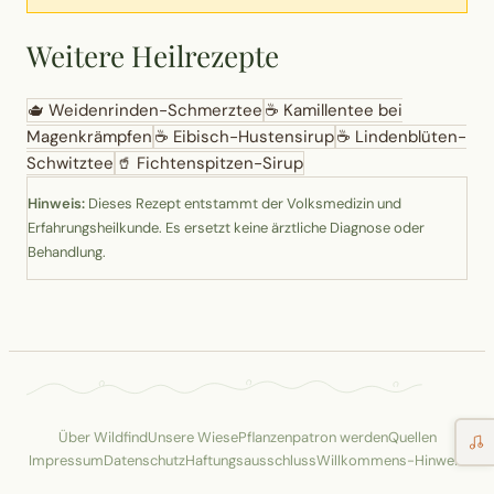
Weitere Heilrezepte
🫖
Weidenrinden-Schmerztee
☕
Kamillentee bei
Magenkrämpfen
☕
Eibisch-Hustensirup
☕
Lindenblüten-
Schwitztee
🥤
Fichtenspitzen-Sirup
Hinweis:
Dieses Rezept entstammt der Volksmedizin und
Erfahrungsheilkunde. Es ersetzt keine ärztliche Diagnose oder
Behandlung.
Über Wildfind
Unsere Wiese
Pflanzenpatron werden
Quellen
Impressum
Datenschutz
Haftungsausschluss
Willkommens-Hinweis