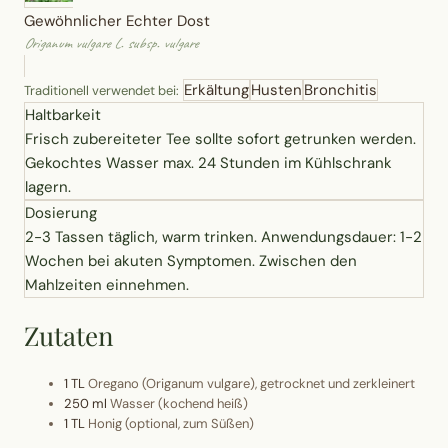
Gewöhnlicher Echter Dost
Erntekorb
Origanum vulgare L. subsp. vulgare
Sammelkalender
Erkältung
Husten
Bronchitis
Traditionell verwendet bei:
Haltbarkeit
Blüten-Finder
Frisch zubereiteter Tee sollte sofort getrunken werden.
Gekochtes Wasser max. 24 Stunden im Kühlschrank
lagern.
Phänologie-Radar
Dosierung
2-3 Tassen täglich, warm trinken. Anwendungsdauer: 1-2
Vogelstimmen
Wochen bei akuten Symptomen. Zwischen den
Mahlzeiten einnehmen.
Gartenplaner
Zutaten
Düngeberater
1 TL
Oregano (Origanum vulgare), getrocknet und zerkleinert
Challenges
250 ml
Wasser (kochend heiß)
1 TL
Honig (optional, zum Süßen)