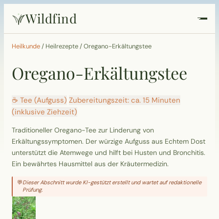
Wildfind
Startseite
Heilkunde
/
Heilrezepte
/
Oregano-Erkältungstee
Oregano-Erkältungstee
Pflanzen
Rezepte
☕ Tee (Aufguss)
Zubereitungszeit: ca. 15 Minuten
(inklusive Ziehzeit)
Heilkunde
Traditioneller Oregano-Tee zur Linderung von
Erkältungssymptomen. Der würzige Aufguss aus Echtem Dost
Garten
unterstützt die Atemwege und hilft bei Husten und Bronchitis.
Ein bewährtes Hausmittel aus der Kräutermedizin.
Quiz
💬
Dieser Abschnitt wurde KI-gestützt erstellt und wartet auf redaktionelle
Prüfung.
Suche