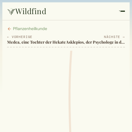
Wildfind
Startseite
Pflanzenheilkunde
← VORHERIGE
NÄCHSTE →
Medea, eine Tochter der Hekate
Asklepios, der Psychologe in der Heilkunst
Pflanzen
Rezepte
Heilkunde
Garten
Quiz
Suche