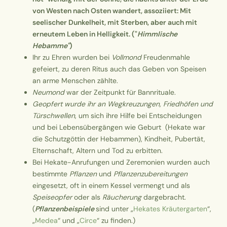
von Westen nach Osten wandert, assoziiert: Mit
seelischer Dunkelheit, mit Sterben, aber auch mit
erneutem Leben in Helligkeit.
("
Himmlische
Hebamme"
)
Ihr zu Ehren wurden bei
Vollmond
Freudenmahle
gefeiert, zu deren Ritus auch das Geben von Speisen
an arme Menschen zählte.
Neumond
war der Zeitpunkt für Bannrituale.
Geopfert wurde ihr an Wegkreuzungen, Friedhöfen und
Türschwellen
, um sich ihre Hilfe bei Entscheidungen
und bei Lebensübergängen wie Geburt (Hekate war
die Schutzgöttin der Hebammen), Kindheit, Pubertät,
Elternschaft, Altern und Tod zu erbitten.
Bei Hekate-Anrufungen und Zeremonien wurden auch
bestimmte
Pflanzen
und
Pflanzenzubereitungen
eingesetzt, oft in einem Kessel vermengt und als
Speiseopfer
oder als
Räucherung
dargebracht.
(
Pflanzenbeispiele
sind unter „
Hekates Kräutergarten
“,
„
Medea
“ und „
Circe
“ zu finden.)