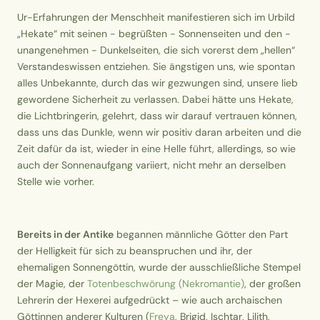
Ur-Erfahrungen der Menschheit manifestieren sich im Urbild
„Hekate“ mit seinen - begrüßten - Sonnenseiten und den -
unangenehmen - Dunkelseiten, die sich vorerst dem „hellen“
Verstandeswissen entziehen. Sie ängstigen uns, wie spontan
alles Unbekannte, durch das wir gezwungen sind, unsere lieb
gewordene Sicherheit zu verlassen. Dabei hätte uns Hekate,
die Lichtbringerin, gelehrt, dass wir darauf vertrauen können,
dass uns das Dunkle, wenn wir positiv daran arbeiten und die
Zeit dafür da ist, wieder in eine Helle führt, allerdings, so wie
auch der Sonnenaufgang variiert, nicht mehr an derselben
Stelle wie vorher.
Bereits in der Antike
begannen männliche Götter den Part
der Helligkeit für sich zu beanspruchen und ihr,
der
ehemaligen Sonnengöttin, wurde der ausschließliche Stempel
der Magie, der
Totenbeschwörung (Nekromantie)
, der großen
Lehrerin der Hexerei aufgedrückt
– wie auch archaischen
Göttinnen anderer Kulturen (
Freya
, Brigid, Ischtar, Lilith,