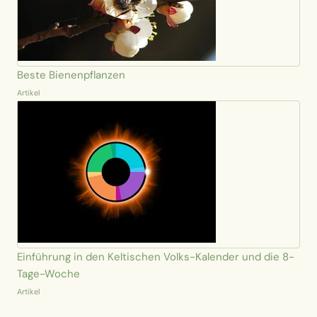
Beste Bienenpflanzen
Artikel
Einführung in den Keltischen Volks-Kalender und die 8-
Tage-Woche
Artikel