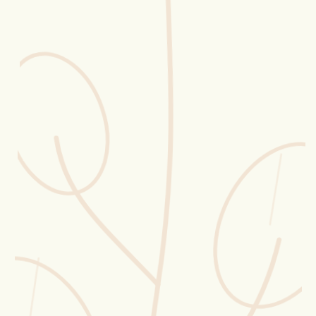
Erntekorb
Sammelkalender
Blüten-Finder
Phänologie-Radar
Vogelstimmen
Gartenplaner
Düngeberater
Challenges