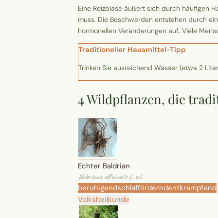
Eine Reizblase äußert sich durch häufigen 
muss. Die Beschwerden entstehen durch ein
hormonellen Veränderungen auf. Viele Mensch
Traditioneller Hausmittel-Tipp
Trinken Sie ausreichend Wasser (etwa 2 Liter
4 Wildpflanzen, die trad
Echter Baldrian
Valeriana officinalis L. s.l.
beruhigend
schlaffördernd
entkrampfend
Volksheilkunde