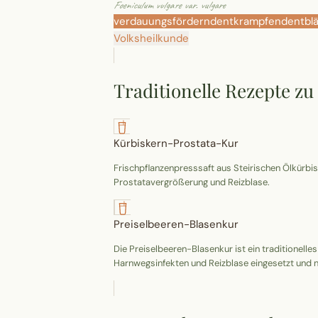
Foeniculum vulgare var. vulgare
verdauungsfördernd
entkrampfend
entbl
Volksheilkunde
Traditionelle Rezepte zu
Kürbiskern-Prostata-Kur
Frischpflanzenpresssaft aus Steirischen Ölkürbis
Prostatavergrößerung und Reizblase.
Preiselbeeren-Blasenkur
Die Preiselbeeren-Blasenkur ist ein traditionell
Harnwegsinfekten und Reizblase eingesetzt und nu