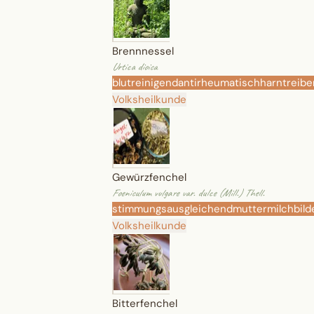
Brennnessel
Urtica dioica
blutreinigend
antirheumatisch
harntreib
Volksheilkunde
Gewürzfenchel
Foeniculum vulgare var. dulce (Mill.) Thell.
stimmungsausgleichend
muttermilchbild
Volksheilkunde
Bitterfenchel