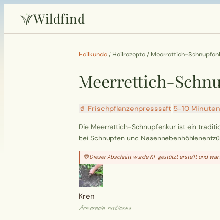
Wildfind
Heilkunde
/
Heilrezepte
/
Meerrettich-Schnupfen
Meerrettich-Schn
🥤 Frischpflanzenpresssaft
5-10 Minuten 
Die Meerrettich-Schnupfenkur ist ein traditi
bei Schnupfen und Nasennebenhöhlenentzü
💬
Dieser Abschnitt wurde KI-gestützt erstellt und wart
Kren
Armoracia rusticana