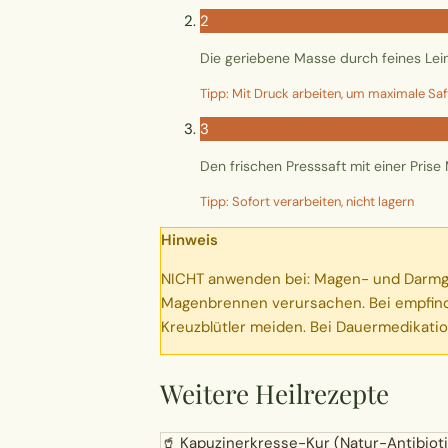
2
Die geriebene Masse durch feines Le
Tipp: Mit Druck arbeiten, um maximale Saf
3
Den frischen Presssaft mit einer Prise
Tipp: Sofort verarbeiten, nicht lagern
Hinweis
NICHT anwenden bei: Magen- und Darmge
Magenbrennen verursachen. Bei empfindl
Kreuzblütler meiden. Bei Dauermedikatio
Weitere Heilrezepte
🥤
Kapuzinerkresse-Kur (Natur-Antibiot