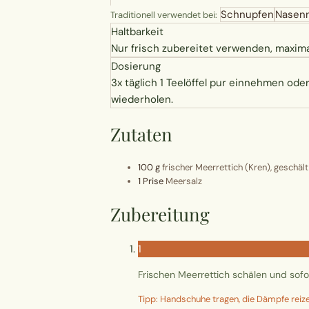
Schnupfen
Nasen
Traditionell verwendet bei:
Haltbarkeit
Nur frisch zubereitet verwenden, maxim
Dosierung
3x täglich 1 Teelöffel pur einnehmen od
wiederholen.
Zutaten
100 g
frischer Meerrettich (Kren), geschäl
1 Prise
Meersalz
Zubereitung
1
Frischen Meerrettich schälen und sofor
Tipp: Handschuhe tragen, die Dämpfe reiz