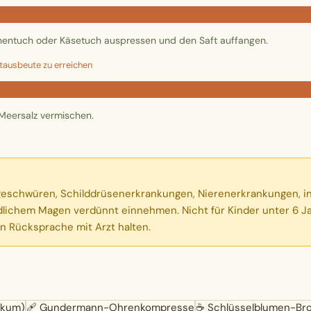
inentuch oder Käsetuch auspressen und den Saft auffangen.
tausbeute zu erreichen
 Meersalz vermischen.
schwüren, Schilddrüsenerkrankungen, Nierenerkrankungen, in d
ichem Magen verdünnt einnehmen. Nicht für Kinder unter 6 Jah
n Rücksprache mit Arzt halten.
ikum)
🩹
Gundermann-Ohrenkompresse
☕
Schlüsselblumen-Bro