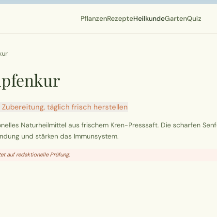
Pflanzen
Rezepte
Heilkunde
Garten
Quiz
kur
upfenkur
Zubereitung, täglich frisch herstellen
onelles Naturheilmittel aus frischem Kren-Presssaft. Die scharfen Sen
ndung und stärken das Immunsystem.
et auf redaktionelle Prüfung.