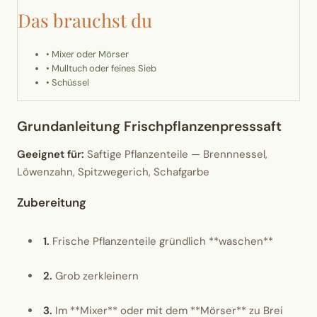
Das brauchst du
Erntekorb
• Mixer oder Mörser
Sammelkalender
• Mulltuch oder feines Sieb
• Schüssel
Blüten-Finder
Grundanleitung Frischpflanzenpresssaft
Phänologie-Radar
Geeignet für:
Saftige Pflanzenteile — Brennnessel,
Vogelstimmen
Löwenzahn, Spitzwegerich, Schafgarbe
Zubereitung
Gartenplaner
1.
Frische Pflanzenteile gründlich **waschen**
Düngeberater
2.
Grob zerkleinern
Challenges
3.
Im **Mixer** oder mit dem **Mörser** zu Brei