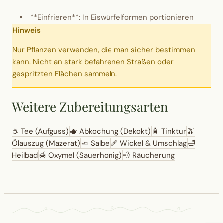
**Einfrieren**: In Eiswürfelformen portionieren
Hinweis
Nur Pflanzen verwenden, die man sicher bestimmen
kann. Nicht an stark befahrenen Straßen oder
gespritzten Flächen sammeln.
Weitere Zubereitungsarten
☕
Tee (Aufguss)
🫖
Abkochung (Dekokt)
🧴
Tinktur
🫒
Ölauszug (Mazerat)
🧈
Salbe
🩹
Wickel & Umschlag
🛁
Heilbad
🍯
Oxymel (Sauerhonig)
💨
Räucherung