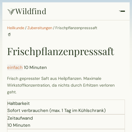
Wildfind
Startseite
Heilkunde
/
Zubereitungen
/
Frischpflanzenpresssaft
🥤
Pflanzen
Frischpflanzenpresssaft
Rezepte
einfach
10 Minuten
Heilkunde
Frisch gepresster Saft aus Heilpflanzen. Maximale
Wirkstoffkonzentration, da nichts durch Erhitzen verloren
Garten
geht.
Haltbarkeit
Quiz
Sofort verbrauchen (max. 1 Tag im Kühlschrank)
Zeitaufwand
Suche
10 Minuten