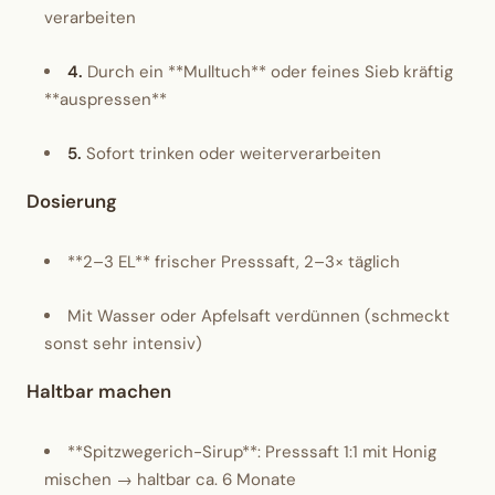
Wusstest du?
verarbeiten
Sammlungen
4.
Durch ein **Mulltuch** oder feines Sieb kräftig
**auspressen**
Selber machen
5.
Sofort trinken oder weiterverarbeiten
Glossar
Dosierung
**2–3 EL** frischer Presssaft, 2–3× täglich
Mit Wasser oder Apfelsaft verdünnen (schmeckt
sonst sehr intensiv)
Haltbar machen
**Spitzwegerich-Sirup**: Presssaft 1:1 mit Honig
mischen → haltbar ca. 6 Monate