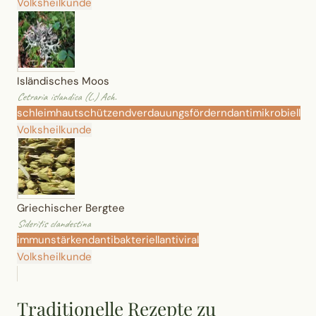
Volksheilkunde
Isländisches Moos
Cetraria islandica (L.) Ach.
schleimhautschützend
verdauungsfördernd
antimikrobiell
Volksheilkunde
Griechischer Bergtee
Sideritis clandestina
immunstärkend
antibakteriell
antiviral
Volksheilkunde
Traditionelle Rezepte zu