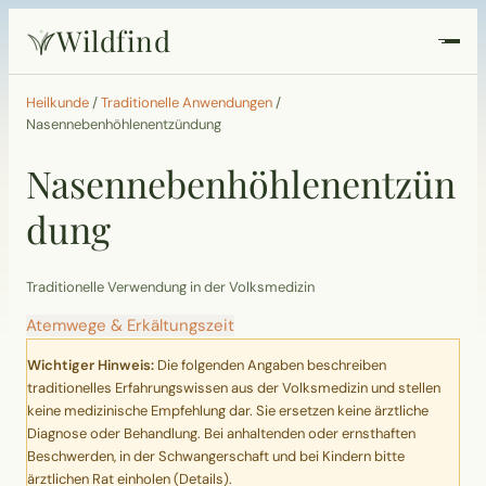
Wildfind
Startseite
Heilkunde
/
Traditionelle Anwendungen
/
Nasennebenhöhlenentzündung
Pflanzen
Nasennebenhöhlenentzün
dung
Rezepte
Heilkunde
Traditionelle Verwendung in der Volksmedizin
Atemwege & Erkältungszeit
Garten
Wichtiger Hinweis:
Die folgenden Angaben beschreiben
traditionelles Erfahrungswissen aus der Volksmedizin und stellen
Quiz
keine medizinische Empfehlung dar. Sie ersetzen keine ärztliche
Diagnose oder Behandlung. Bei anhaltenden oder ernsthaften
Suche
Beschwerden, in der Schwangerschaft und bei Kindern bitte
ärztlichen Rat einholen (
Details
).