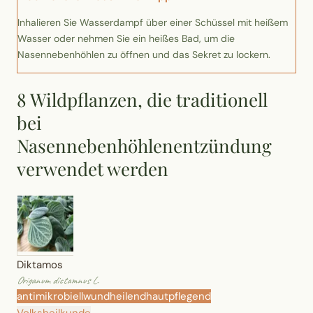
Wusstest du?
Inhalieren Sie Wasserdampf über einer Schüssel mit heißem
Wasser oder nehmen Sie ein heißes Bad, um die
Sammlungen
Nasennebenhöhlen zu öffnen und das Sekret zu lockern.
Selber machen
8 Wildpflanzen, die traditionell
bei
Glossar
Nasennebenhöhlenentzündung
verwendet werden
Diktamos
Origanum dictamnus L.
antimikrobiell
wundheilend
hautpflegend
Volksheilkunde