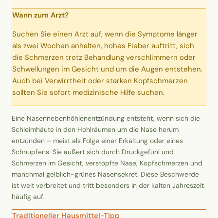
Erntekorb
Wann zum Arzt?
Suchen Sie einen Arzt auf, wenn die Symptome länger
Sammelkalender
als zwei Wochen anhalten, hohes Fieber auftritt, sich
die Schmerzen trotz Behandlung verschlimmern oder
Blüten-Finder
Schwellungen im Gesicht und um die Augen entstehen.
Auch bei Verwirrtheit oder starken Kopfschmerzen
Phänologie-Radar
sollten Sie sofort medizinische Hilfe suchen.
Vogelstimmen
Eine Nasennebenhöhlenentzündung entsteht, wenn sich die
Schleimhäute in den Hohlräumen um die Nase herum
entzünden – meist als Folge einer Erkältung oder eines
Gartenplaner
Schnupfens. Sie äußert sich durch Druckgefühl und
Schmerzen im Gesicht, verstopfte Nase, Kopfschmerzen und
Düngeberater
manchmal gelblich-grünes Nasensekret. Diese Beschwerde
ist weit verbreitet und tritt besonders in der kalten Jahreszeit
Challenges
häufig auf.
Traditioneller Hausmittel-Tipp