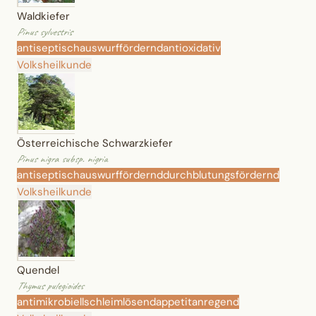
Waldkiefer
Pinus sylvestris
antiseptisch
auswurffördernd
antioxidativ
Volksheilkunde
Österreichische Schwarzkiefer
Pinus nigra subsp. nigria
antiseptisch
auswurffördernd
durchblutungsfördernd
Volksheilkunde
Quendel
Thymus pulegioides
antimikrobiell
schleimlösend
appetitanregend