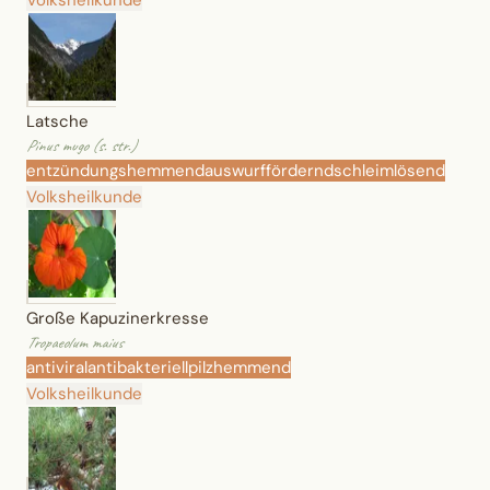
Latsche
Pinus mugo (s. str.)
entzündungshemmend
auswurffördernd
schleimlösend
Volksheilkunde
Große Kapuzinerkresse
Tropaeolum maius
antiviral
antibakteriell
pilzhemmend
Volksheilkunde