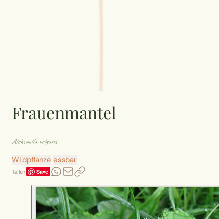
Frauenmantel
Alchemilla vulgaris
Wildpflanze
essbar
Save
Teilen