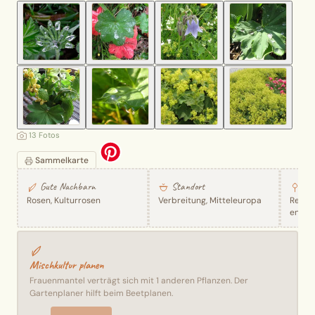
13 Fotos
Sammelkarte
Gute Nachbarn
Standort
6 R
Rosen, Kulturrosen
Verbreitung, Mitteleuropa
Rezep
entde
Mischkultur planen
Frauenmantel verträgt sich mit 1 anderen Pflanzen. Der
Gartenplaner hilft beim Beetplanen.