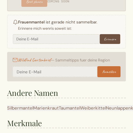
Beet planen
COMING SOON
Frauenmantel
ist gerade nicht sammelbar.
Erinnere mich wenn's soweit ist:
Erinnern
Wildfind Gartenbrief
— Sammeltipps fuer deine Region
Anmelden
Andere Namen
Silbermantel
Marienkraut
Taumantel
Weiberkittel
Neunlappenk
Merkmale