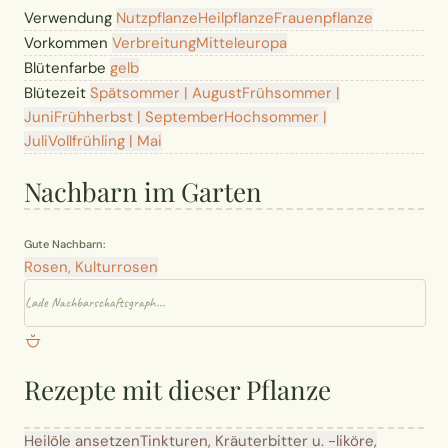
Verwendung
Nutzpflanze
Heilpflanze
Frauenpflanze
Vorkommen
Verbreitung
Mitteleuropa
Blütenfarbe
gelb
Blütezeit
Spätsommer | August
Frühsommer |
Juni
Frühherbst | September
Hochsommer |
Juli
Vollfrühling | Mai
Nachbarn im Garten
Gute Nachbarn:
Rosen, Kulturrosen
Lade Nachbarschaftsgraph...
Rezepte mit dieser Pflanze
Heilöle ansetzen
Tinkturen, Kräuterbitter u. -liköre,