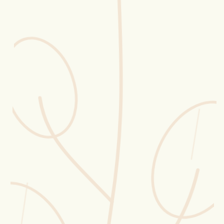
Erntekorb
Sammelkalender
Blüten-Finder
Phänologie-Radar
Vogelstimmen
Gartenplaner
Düngeberater
Challenges