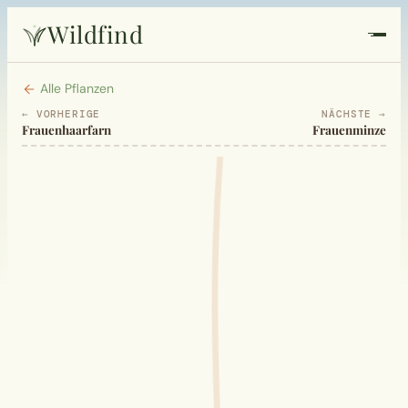
Wildfind
Startseite
Alle Pflanzen
← VORHERIGE
NÄCHSTE →
Frauenhaarfarn
Frauenminze
Pflanzen
Rezepte
Heilkunde
Garten
Quiz
Suche