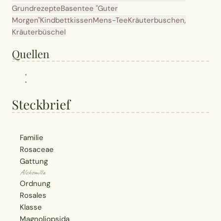
Grundrezepte
Basentee "Guter
Morgen"
Kindbettkissen
Mens-Tee
Kräuterbuschen,
Kräuterbüschel
Quellen
Steckbrief
Familie
Rosaceae
Gattung
Alchemilla
Ordnung
Rosales
Klasse
Magnoliopsida