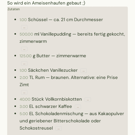
So wird ein Ameisenhaufen gebaut ;)
Zutaten
Schüssel
—
ca. 21 cm Durchmesser
1.00
↔
ml
Vanillepudding
—
bereits fertig gekocht,
500.00
zimmerwarm
↔
g
Butter
—
zimmerwarme
125.00
↔
Säckchen
Vanillezucker
1.00
↔
TL
Rum
—
braunen. Alternative: eine Prise
2.00
Zimt
↔
Stück
Vollkornbiskotten
40.00
↔
EL
schwarzer Kaffee
3.00
↔
EL
Schokoladenmischung
—
aus Kakaopulver
5.00
und geriebener Bitterschokolade oder
Schokostreusel
↔