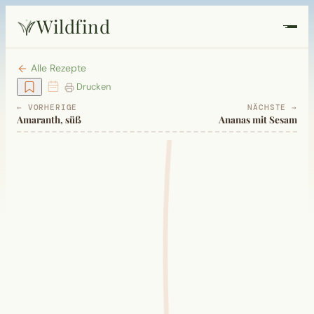
Wildfind
Startseite
Alle Rezepte
Drucken
Pflanzen
← VORHERIGE
NÄCHSTE →
Amaranth, süß
Ananas mit Sesam
Rezepte
Heilkunde
Garten
Quiz
Suche