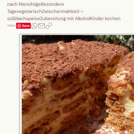
nach Menüfolge
Besondere
Tage
vegetarisch
Zwischenmahlzeit –
süß
Nachspeise
Zubereitung mit Alkohol
Kinder kochen
Save
Teilen