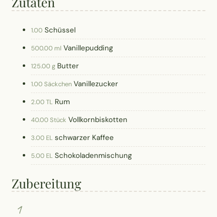
Zutaten
Schüssel
1.00
Vanillepudding
500.00 ml
Butter
125.00 g
Vanillezucker
1.00 Säckchen
Rum
2.00 TL
Vollkornbiskotten
40.00 Stück
schwarzer Kaffee
3.00 EL
Schokoladenmischung
5.00 EL
Zubereitung
1