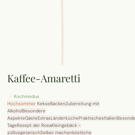
Kaffee-Amaretti
Kochmodus
Hochsommer
Kekse
Backen
Zubereitung mit
Alkohol
Besondere
Aspekte
Gäste
Extras
Länderküche
Praktisches
Italien
Besonde
Tage
Rezept der Rosa
Kleingebäck -
süß
vegetarisch
Selber machen
köstliche