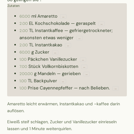
Zutaten
ml
Amaretto
60.00
↔
EL
Kochschokolade
—
geraspelt
2.00
↔
TL
Instantkaffee
—
gefriergetrockneter;
2.00
ansonsten etwas weniger
↔
TL
Instantkakao
2.00
↔
g
Zucker
60.00
↔
Päckchen
Vanillezucker
1.00
↔
Stück
Vollkornbiskotten
7.00
↔
g
Mandeln
—
gerieben
200.00
↔
TL
Backpulver
1.00
↔
Prise
Cayennepfeffer
—
nach Belieben.
1.00
↔
Amaretto leicht erwärmen, Instantkakao und –kaffee darin
auflösen.
Eiweiß steif schlagen, Zucker und Vanillezucker einrieseln
lassen und 1 Minute weiterquirlen.