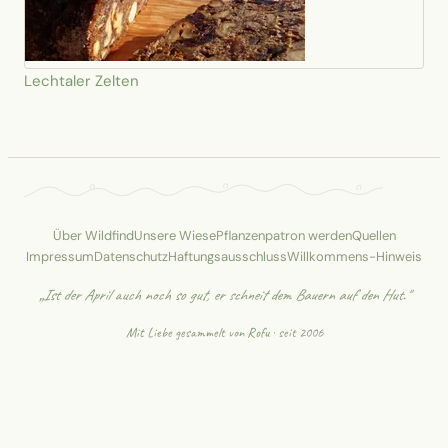
Lechtaler Zelten
Über Wildfind
Unsere Wiese
Pflanzenpatron werden
Quellen
Impressum
Datenschutz
Haftungsausschluss
Willkommens-Hinweis
„Ist der April auch noch so gut, er schneit dem Bauern auf den Hut."
Mit Liebe gesammelt von
Rofu
· seit 2006