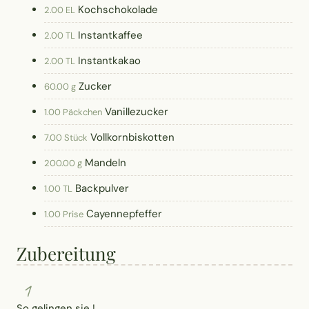
Kochschokolade
2.00 EL
Instantkaffee
2.00 TL
Instantkakao
2.00 TL
Zucker
60.00 g
Vanillezucker
1.00 Päckchen
Vollkornbiskotten
7.00 Stück
Mandeln
200.00 g
Backpulver
1.00 TL
Cayennepfeffer
1.00 Prise
Zubereitung
1
So gelingen sie !