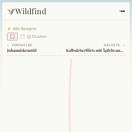
Wildfind
Startseite
Alle Rezepte
Drucken
Pflanzen
← VORHERIGE
NÄCHSTE →
Johanniskrautöl
Kalbsleberfilets mit Äpfeln und Zwiebeln
Rezepte
Heilkunde
Garten
Quiz
Suche