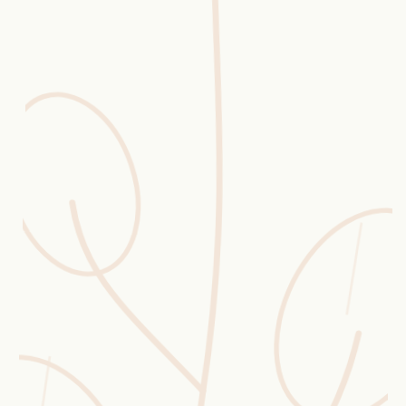
Erntekorb
Sammelkalender
Blüten-Finder
Phänologie-Radar
Vogelstimmen
Gartenplaner
Düngeberater
Challenges