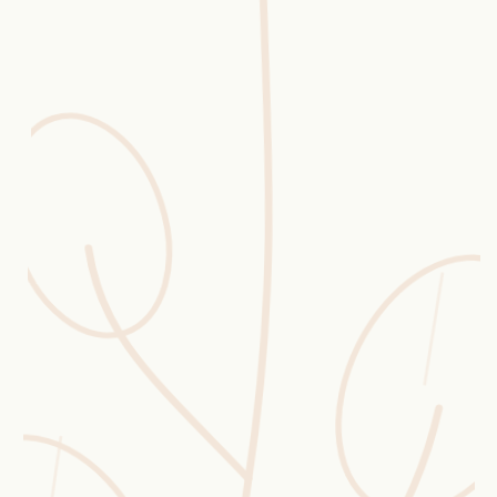
Erntekorb
Sammelkalender
Blüten-Finder
Phänologie-Radar
Vogelstimmen
Gartenplaner
Düngeberater
Challenges