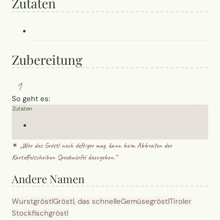
Zutaten
Zubereitung
1
So geht es:
Zutaten
✶ „
Wer das Gröstl noch deftiger mag, kann beim Abbraten der
Kartoffelscheiben Speckwürfel dazugeben.
“
Andere Namen
Wurstgröstl
Gröstl, das schnelle
Gemüsegröstl
Tiroler
Stockfischgröstl