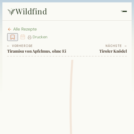
Wildfind
Startseite
Alle Rezepte
Drucken
Pflanzen
← VORHERIGE
NÄCHSTE →
Tiramisu von Apfelmus, ohne Ei
Tiroler Knödel
Rezepte
Heilkunde
Garten
Quiz
Suche