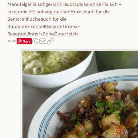
Menüfolge
Fleischgericht
Hauptspeise ohne Fleisch -
pikant
mit Fleisch
vegetarisch
Extras
auch für die
Seniorenküche
auch für die
Studentenküche
Klassiker
Uroma-
Rezepte
Länderküche
Österreich
Save
Teilen