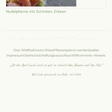
Nudelpfanne mit Schinken, Erbsen
Über Wildfind
Unsere Wiese
Pflanzenpatron werden
Quellen
Impressum
Datenschutz
Haftungsausschluss
Willkommens-Hinweis
„Ist der April auch noch so gut, er schneit dem Bauern auf den Hut."
Mit Liebe gesammelt von
Rofu
· seit 2006