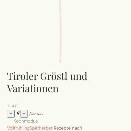
Tiroler Gröstl und
Variationen
4 P.
4
−
+
Portionen
Kochmodus
Vollfrühling
Spätherbst
Rezepte nach