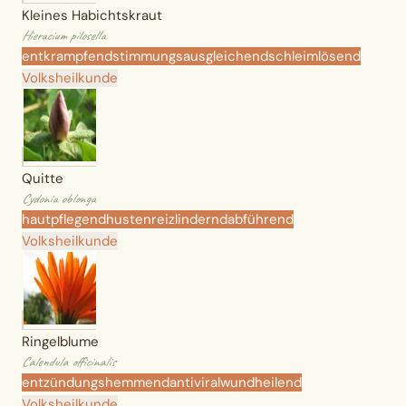
Kleines Habichtskraut
Hieracium pilosella
entkrampfend
stimmungsausgleichend
schleimlösend
Volksheilkunde
Quitte
Cydonia oblonga
hautpflegend
hustenreizlindernd
abführend
Volksheilkunde
Ringelblume
Calendula officinalis
entzündungshemmend
antiviral
wundheilend
Volksheilkunde