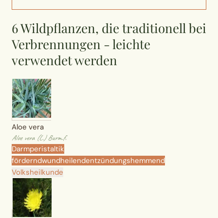
Wusstest du?
6 Wildpflanzen, die traditionell bei
Sammlungen
Verbrennungen - leichte
verwendet werden
Selber machen
Glossar
Aloe vera
Aloe vera (L.) Burm.f.
Darmperistaltik
fördernd
wundheilend
entzündungshemmend
Volksheilkunde