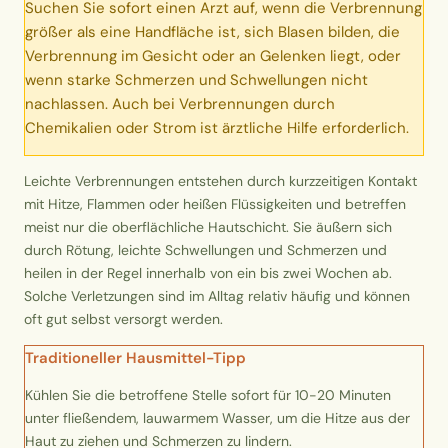
Suchen Sie sofort einen Arzt auf, wenn die Verbrennung
Erntekorb
größer als eine Handfläche ist, sich Blasen bilden, die
Verbrennung im Gesicht oder an Gelenken liegt, oder
Sammelkalender
wenn starke Schmerzen und Schwellungen nicht
nachlassen. Auch bei Verbrennungen durch
Chemikalien oder Strom ist ärztliche Hilfe erforderlich.
Blüten-Finder
Leichte Verbrennungen entstehen durch kurzzeitigen Kontakt
Phänologie-Radar
mit Hitze, Flammen oder heißen Flüssigkeiten und betreffen
meist nur die oberflächliche Hautschicht. Sie äußern sich
Vogelstimmen
durch Rötung, leichte Schwellungen und Schmerzen und
heilen in der Regel innerhalb von ein bis zwei Wochen ab.
Gartenplaner
Solche Verletzungen sind im Alltag relativ häufig und können
oft gut selbst versorgt werden.
Düngeberater
Traditioneller Hausmittel-Tipp
Kühlen Sie die betroffene Stelle sofort für 10-20 Minuten
Challenges
unter fließendem, lauwarmem Wasser, um die Hitze aus der
Haut zu ziehen und Schmerzen zu lindern.