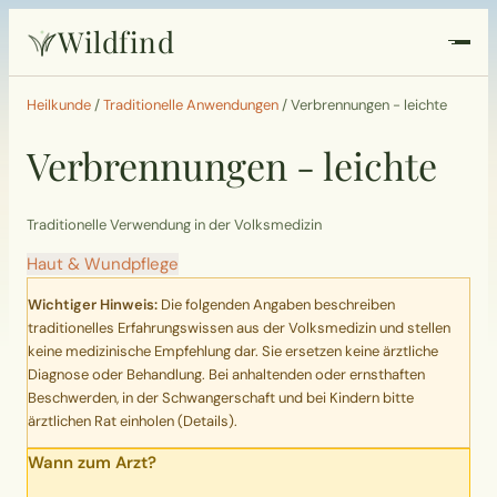
Wildfind
Startseite
Heilkunde
/
Traditionelle Anwendungen
/
Verbrennungen - leichte
Verbrennungen - leichte
Pflanzen
Rezepte
Traditionelle Verwendung in der Volksmedizin
Haut & Wundpflege
Heilkunde
Wichtiger Hinweis:
Die folgenden Angaben beschreiben
traditionelles Erfahrungswissen aus der Volksmedizin und stellen
Garten
keine medizinische Empfehlung dar. Sie ersetzen keine ärztliche
Diagnose oder Behandlung. Bei anhaltenden oder ernsthaften
Beschwerden, in der Schwangerschaft und bei Kindern bitte
Quiz
ärztlichen Rat einholen (
Details
).
Wann zum Arzt?
Suche