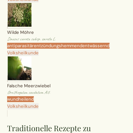
Wilde Möhre
Daucus carota subsp. carota L.
antiparasitär
entzündungshemmend
entwässernd
Volksheilkunde
Falsche Meerzwiebel
Ornithogalum caudatum Ait.
wundheilend
Volksheilkunde
Traditionelle Rezepte zu