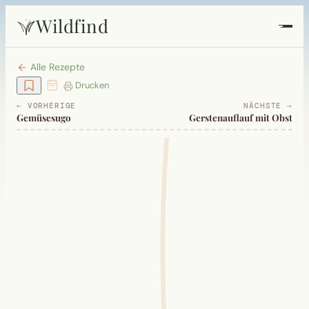
Wildfind
Startseite
Alle Rezepte
Drucken
Pflanzen
← VORHERIGE
NÄCHSTE →
Gemüsesugo
Gerstenauflauf mit Obst
Rezepte
Heilkunde
Garten
Quiz
Suche