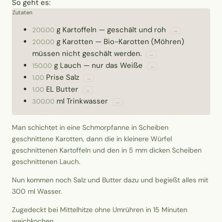
So geht es:
Zutaten
g
Kartoffeln
—
geschält und roh
200.00
↔
g
Karotten
—
Bio-Karotten (Möhren)
200.00
müssen nicht geschält werden.
↔
g
Lauch
—
nur das Weiße
150.00
↔
Prise
Salz
1.00
↔
EL
Butter
1.00
↔
ml
Trinkwasser
300.00
↔
Man schichtet in eine Schmorpfanne in Scheiben
geschnittene Karotten, dann die in kleinere Würfel
geschnittenen Kartoffeln und den in 5 mm dicken Scheiben
geschnittenen Lauch.
Nun kommen noch Salz und Butter dazu und begießt alles mit
300 ml Wasser.
Zugedeckt bei Mittelhitze ohne Umrühren in 15 Minuten
weichkochen.