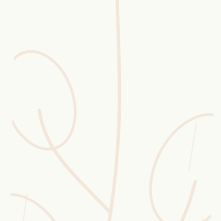
Erntekorb
Sammelkalender
Blüten-Finder
Phänologie-Radar
Vogelstimmen
Gartenplaner
Düngeberater
Challenges