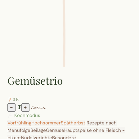
Gemüsetrio
3 P.
3
−
+
Portionen
Kochmodus
Vorfrühling
Hochsommer
Spätherbst
Rezepte nach
Menüfolge
Beilage
Gemüse
Hauptspeise ohne Fleisch -
pikant
Nudelgerichte
Besondere