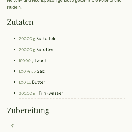
Fleisch- und Fischspeisen genauso gekonnt wie Polenta und
Nudeln.
Zutaten
Kartoffeln
200.00 g
Karotten
200.00 g
Lauch
150.00 g
Salz
1.00 Prise
Butter
1.00 EL
Trinkwasser
300.00 ml
Zubereitung
1