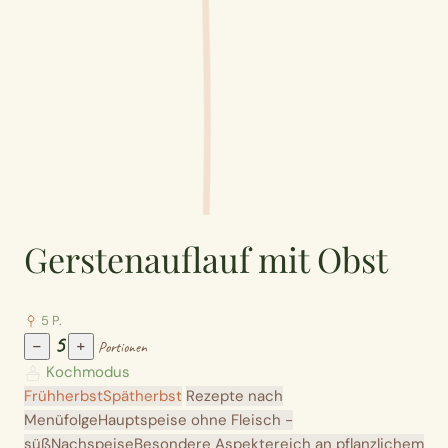
Gerstenauflauf mit Obst
5 P.
5
−
+
Portionen
Kochmodus
Frühherbst
Spätherbst
Rezepte nach
Menüfolge
Hauptspeise ohne Fleisch -
süß
Nachspeise
Besondere Aspekte
reich an pflanzlichem