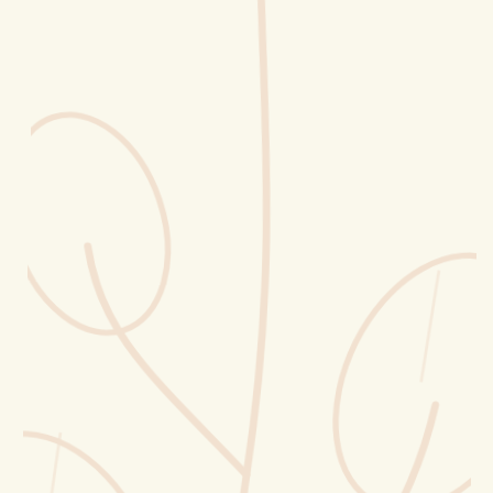
Erntekorb
Sammelkalender
Blüten-Finder
Phänologie-Radar
Vogelstimmen
Gartenplaner
Düngeberater
Challenges