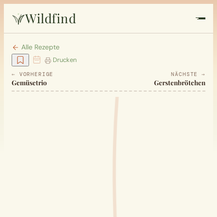
Wildfind
Startseite
Alle Rezepte
Drucken
Pflanzen
← VORHERIGE
NÄCHSTE →
Gemüsetrio
Gerstenbrötchen
Rezepte
Heilkunde
Garten
Quiz
Suche