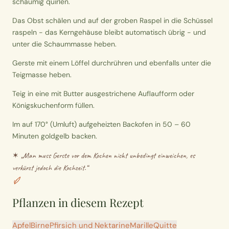
schaumig quirlen.
Das Obst schälen und auf der groben Raspel in die Schüssel
raspeln - das Kerngehäuse bleibt automatisch übrig - und
unter die Schaummasse heben.
Gerste mit einem Löffel durchrühren und ebenfalls unter die
Teigmasse heben.
Teig in eine mit Butter ausgestrichene Auflaufform oder
Königskuchenform füllen.
Im auf 170° (Umluft) aufgeheizten Backofen in 50 – 60
Minuten goldgelb backen.
✶ „
Man muss Gerste vor dem Kochen nicht unbedingt einweichen, es
verkürzt jedoch die Kochzeit.
“
Pflanzen in diesem Rezept
Apfel
Birne
Pfirsich und Nektarine
Marille
Quitte