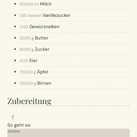
Milch
500.00 ml
Vanillezucker
1.00 Sackerl
Gewürznelken
3.00
Butter
30.00 g
Zucker
60.00 g
Eier
4.00
Äpfel
750.00 g
Birnen
250.00 g
Zubereitung
1
So geht es:
Zutaten