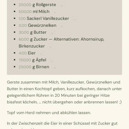
g
Rollgerste
250.00
↔
ml
Milch
500.00
↔
Sackerl
Vanillezucker
1.00
↔
Gewürznelken
3.00
↔
g
Butter
30.00
↔
g
Zucker
—
Alternativen: Ahornsirup,
60.00
Birkenzucker
↔
Eier
4.00
↔
g
Äpfel
750.00
↔
g
Birnen
250.00
↔
Gerste zusammen mit Milch, Vanillezucker, Gewürznelken und
Butter in einen Kochtopf geben, kurz aufkochen, danach unter
gelegentlichem Rühren in 20 Minuten bei geringer Hitze
bissfest köcheln, … nicht übergehen oder anbrennen lassen! ;)
Topf vom Herd nehmen und abkühlen lassen.
In der Zwischenzeit die Eier in einer Schüssel mit Zucker gut