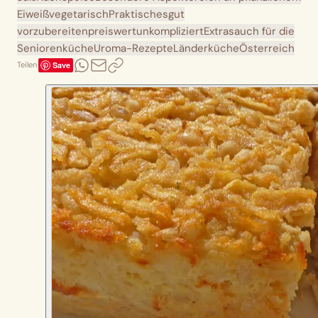
Eiweiß
vegetarisch
Praktisches
gut
vorzubereiten
preiswert
unkompliziert
Extras
auch für die
Seniorenküche
Uroma-Rezepte
Länderküche
Österreich
Save
Teilen