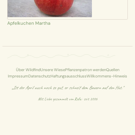
Apfelkuchen Martha
Über Wildfind
Unsere Wiese
Pflanzenpatron werden
Quellen
Impressum
Datenschutz
Haftungsausschluss
Willkommens-Hinweis
„Ist der April auch noch so gut, er schneit dem Bauern auf den Hut."
Mit Liebe gesammelt von
Rofu
· seit 2006