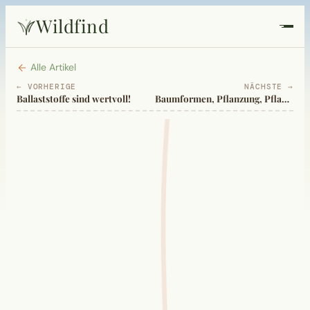
Wildfind
Startseite
Alle Artikel
← VORHERIGE
NÄCHSTE →
Ballaststoffe sind wertvoll!
Baumformen, Pflanzung, Pflanzschnitt
Pflanzen
Rezepte
Heilkunde
Garten
Quiz
Suche