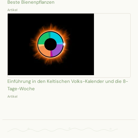
Beste Bienenpflanzen
Artikel
Einführung in den Keltischen Volks-Kalender und die 8-
Tage-Woche
Artikel