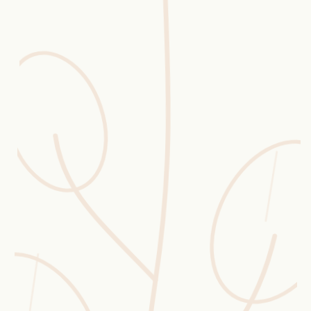
Erntekorb
Sammelkalender
Blüten-Finder
Phänologie-Radar
Vogelstimmen
Gartenplaner
Düngeberater
Challenges