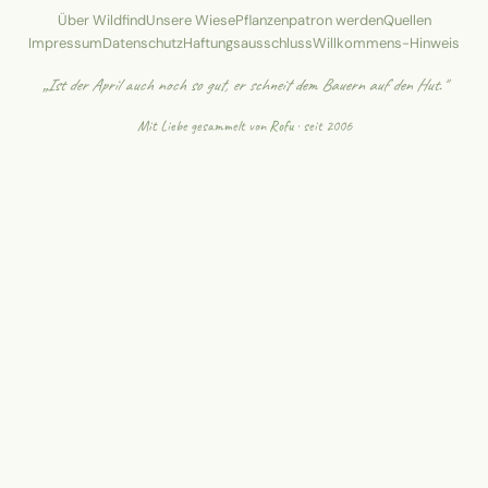
Über Wildfind
Unsere Wiese
Pflanzenpatron werden
Quellen
Impressum
Datenschutz
Haftungsausschluss
Willkommens-Hinweis
„Ist der April auch noch so gut, er schneit dem Bauern auf den Hut."
Mit Liebe gesammelt von
Rofu
· seit 2006