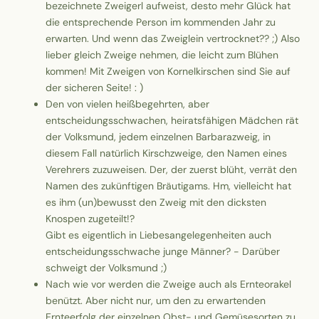
bezeichnete Zweigerl aufweist, desto mehr Glück hat
die entsprechende Person im kommenden Jahr zu
erwarten. Und wenn das Zweiglein vertrocknet?? ;) Also
lieber gleich Zweige nehmen, die leicht zum Blühen
kommen! Mit Zweigen von Kornelkirschen sind Sie auf
der sicheren Seite! : )
Den von vielen heißbegehrten, aber
entscheidungsschwachen, heiratsfähigen Mädchen rät
der Volksmund, jedem einzelnen Barbarazweig, in
diesem Fall natürlich Kirschzweige, den Namen eines
Verehrers zuzuweisen. Der, der zuerst blüht, verrät den
Namen des zukünftigen Bräutigams. Hm, vielleicht hat
es ihm (un)bewusst den Zweig mit den dicksten
Knospen zugeteilt!?
Gibt es eigentlich in Liebesangelegenheiten auch
entscheidungsschwache junge Männer? - Darüber
schweigt der Volksmund ;)
Nach wie vor werden die Zweige auch als Ernteorakel
benützt. Aber nicht nur, um den zu erwartenden
Ernteerfolg der einzelnen Obst- und Gemüsesorten zu