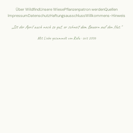
Über Wildfind
Unsere Wiese
Pflanzenpatron werden
Quellen
Impressum
Datenschutz
Haftungsausschluss
Willkommens-Hinweis
„Ist der April auch noch so gut, er schneit dem Bauern auf den Hut."
Mit Liebe gesammelt von
Rofu
· seit 2006