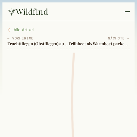
Wildfind
Startseite
Alle Artikel
← VORHERIGE
NÄCHSTE →
Fruchtfliegen (Obstfliegen) austricksen
Frühbeet als Warmbeet packen, erste Saat und Pflanzung
Pflanzen
Rezepte
Heilkunde
Garten
Quiz
Suche