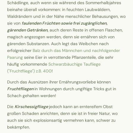
Schädlinge, auch wenn sie während des Sommerhalbjahres
beinahe überall vorkommen: in feuchten Laubwäldern,
Waldrändern und in der Nähe menschlicher Behausungen, wo
sie von
faulenden Früchten sowie frei zugänglichen,
gärenden Getränken,
auch deren Reste in offenen Flaschen,
magisch angezogen werden, denn sie ernähren sich von
gärenden Substanzen. Auch legt das Weibchen nach
erfolgreicher
Balz durch das Männchen und nachfolgender
Paarung
seine Eier in verrottende Pflanzenteile, die sehr
häufig vorkommende
Schwarzbäuchige Taufliege
("Fruchtfliege") z.B. 400
!
Durch das Ausnützen ihrer Ernährungsvorliebe können
Fruchtfliegen
in Wohnungen durch ungiftige Tricks gut in
Schach gehalten werden!
Die
Kirschessigfliege
jedoch kann an erntereifem Obst
großen Schaden anrichten, denn sie ist in freier Natur, wo
auch sie sich explosionsartig vermehren kann, schwer zu
bekämpfen.