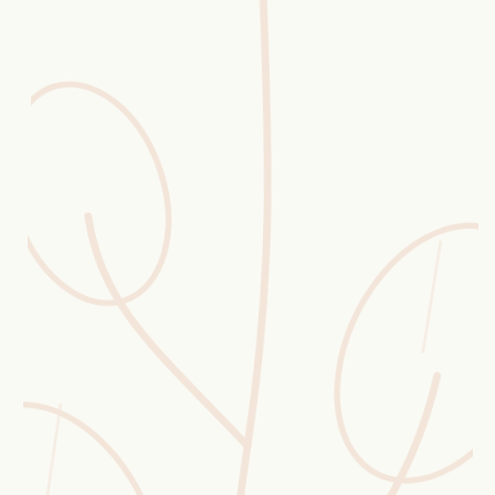
Erntekorb
Sammelkalender
Blüten-Finder
Phänologie-Radar
Vogelstimmen
Gartenplaner
Düngeberater
Challenges