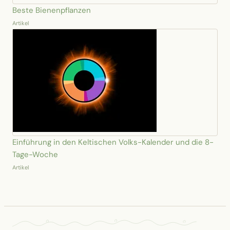
Beste Bienenpflanzen
Artikel
Einführung in den Keltischen Volks-Kalender und die 8-
Tage-Woche
Artikel