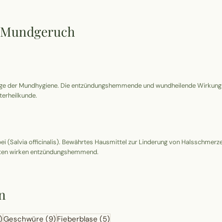
zu Mundgeruch
ege der Mundhygiene. Die entzündungshemmende und wundheilende Wirkung h
erheilkunde.
bei (Salvia officinalis). Bewährtes Hausmittel zur Linderung von Halsschme
aften wirken entzündungshemmend.
n
)
Geschwüre
(9)
Fieberblase
(5)