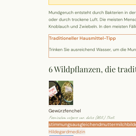
Mundgeruch entsteht durch Bakterien in d
oder durch trockene Luft. Die meisten Men
Knoblauch und Zwiebeln. In den meisten Fäl
Traditioneller Hausmittel-Tipp
Trinken Sie ausreichend Wasser, um die Mun
6 Wildpflanzen, die tra
Gewürzfenchel
Foeniculum vulgare var. dulce (Mill.) Thell.
stimmungsausgleichend
muttermilchbild
Hildegardmedizin