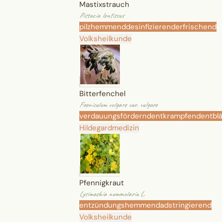
Mastixstrauch
Pistacia lentiscus
pilzhemmend
desinfizierend
erfrischend
Volksheilkunde
Bitterfenchel
Foeniculum vulgare var. vulgare
verdauungsfördernd
entkrampfend
entbl
Hildegardmedizin
Pfennigkraut
Lysimachia nummularia L.
entzündungshemmend
adstringierend
Volksheilkunde