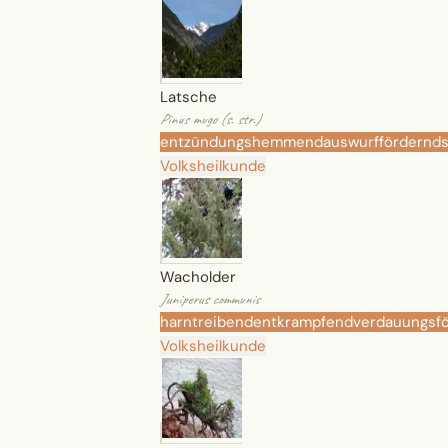
Latsche
Pinus mugo (s. str.)
entzündungshemmend
auswurffördernd
Volksheilkunde
Wacholder
Juniperus communis
harntreibend
entkrampfend
verdauungsf
Volksheilkunde