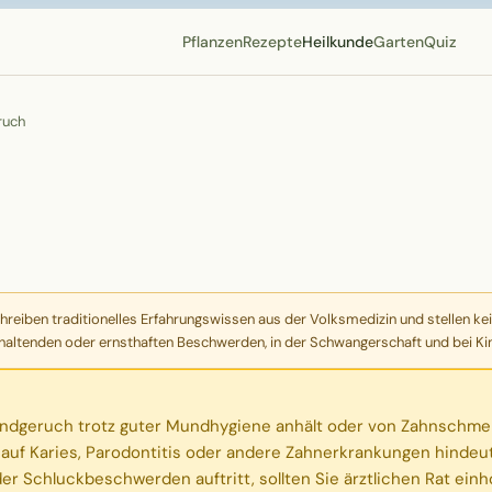
Pflanzen
Rezepte
Heilkunde
Garten
Quiz
ruch
eiben traditionelles Erfahrungswissen aus der Volksmedizin und stellen kei
haltenden oder ernsthaften Beschwerden, in der Schwangerschaft und bei Kind
ndgeruch trotz guter Mundhygiene anhält oder von Zahnschmer
n auf Karies, Parodontitis oder andere Zahnerkrankungen hinde
 Schluckbeschwerden auftritt, sollten Sie ärztlichen Rat einh