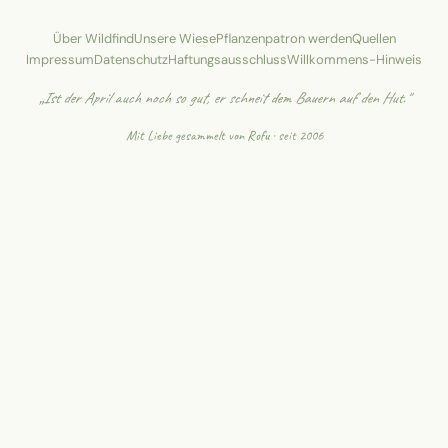
Über Wildfind
Unsere Wiese
Pflanzenpatron werden
Quellen
Impressum
Datenschutz
Haftungsausschluss
Willkommens-Hinweis
„Ist der April auch noch so gut, er schneit dem Bauern auf den Hut."
Mit Liebe gesammelt von
Rofu
· seit 2006