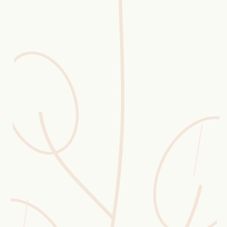
Erntekorb
Sammelkalender
Blüten-Finder
Phänologie-Radar
Vogelstimmen
Gartenplaner
Düngeberater
Challenges