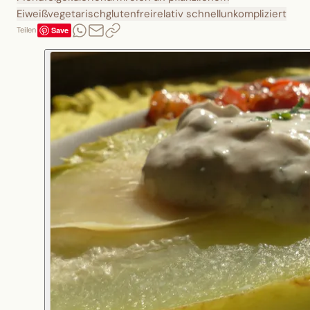
Eiweiß
vegetarisch
glutenfrei
relativ schnell
unkompliziert
Save
Teilen