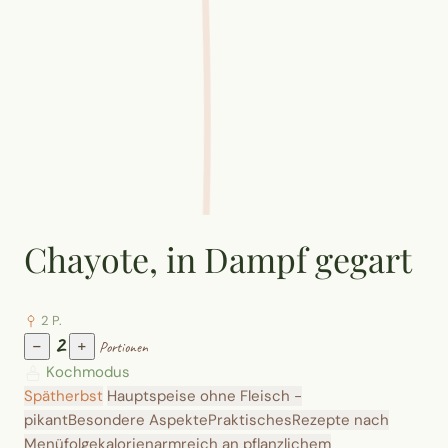
Chayote, in Dampf gegart
2 P.
2
−
+
Portionen
Kochmodus
Spätherbst
Hauptspeise ohne Fleisch -
pikant
Besondere Aspekte
Praktisches
Rezepte nach
Menüfolge
kalorienarm
reich an pflanzlichem