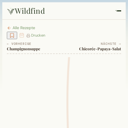
Wildfind
Startseite
Alle Rezepte
Drucken
Pflanzen
← VORHERIGE
NÄCHSTE →
Champignonsuppe
Chicorée-Papaya-Salat
Rezepte
Heilkunde
Garten
Quiz
Suche